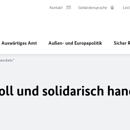
Kontakt
Gebärdensprache
Leic
Auswärtiges Amt
Außen- und Europapolitik
Sicher 
handeln“
ll und solidarisch han