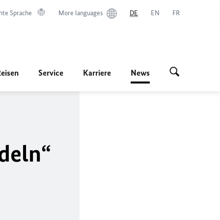
hte Sprache
More languages
DE
EN
FR
Reisen
Service
Karriere
News
deln“