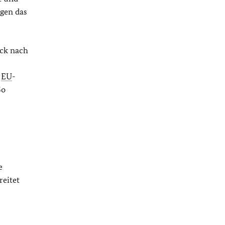
lgen das
ück nach
r
EU
-
So
e
reitet