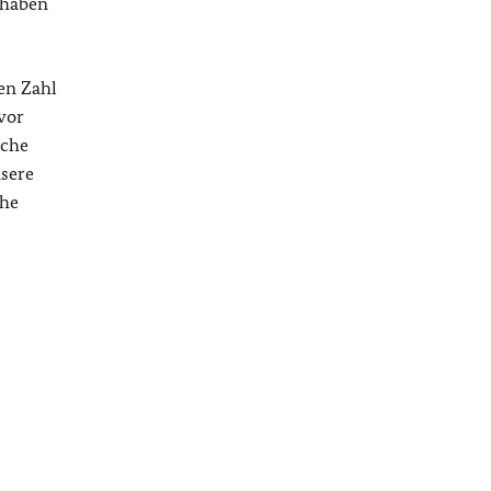
 haben
hen Zahl
vor
sche
nsere
che