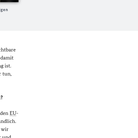
igen
chtbare
 damit
 ist.
 tun,
t?
 den
EU
-
ändlich.
 wir
t und