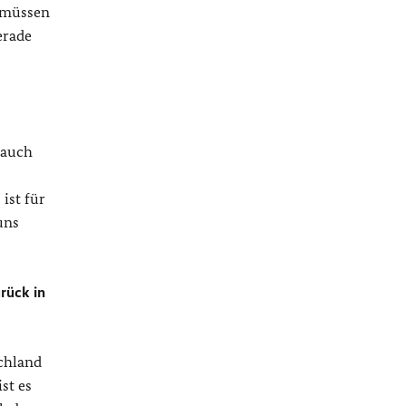
n müssen
erade
 auch
ist für
uns
rück in
chland
st es