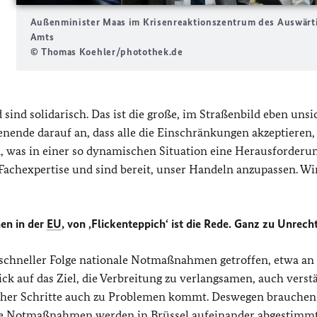
Außenminister Maas im Krisenreaktionszentrum des Auswärt
Amts
© Thomas Koehler/photothek.de
ind solidarisch. Das ist die große, im Straßenbild eben unsi
ende darauf an, dass alle die Einschränkungen akzeptieren,
, was in einer so dynamischen Situation eine Herausforderung
achexpertise und sind bereit, unser Handeln anzupassen. Wir
hen in der
EU
, von ‚Flickenteppich‘ ist die Rede. Ganz zu Unrech
 schneller Folge nationale Notmaßnahmen getroffen, etwa an
ick auf das Ziel, die Verbreitung zu verlangsamen, auch verst
 solcher Schritte auch zu Problemen kommt. Deswegen brauchen
. Die Notmaßnahmen werden in Brüssel aufeinander abgestimm