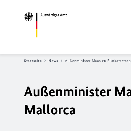
Auswärtiges Amt
Startseite
News
Außenminister Maas zu Flutkatastrop
Außenminister Maa
Mallorca