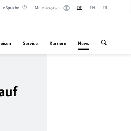
hte Sprache
More languages
DE
EN
FR
Reisen
Service
Karriere
News
auf