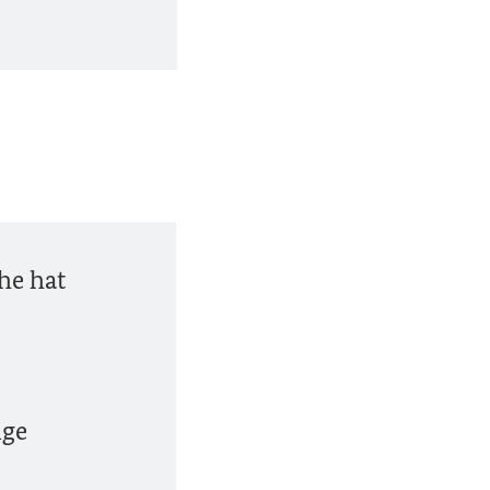
he hat
ige