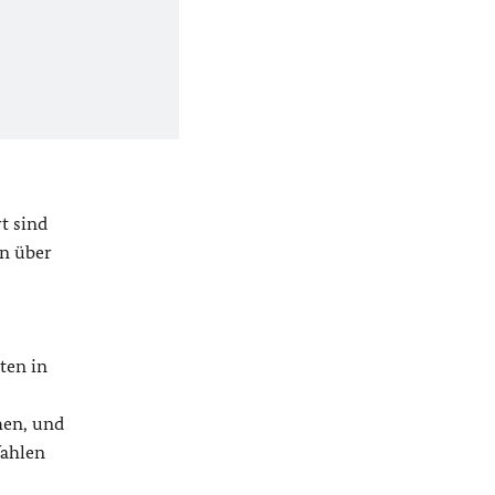
t sind
en über
ten in
hen, und
Wahlen