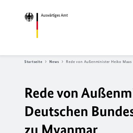
Auswärtiges Amt
Startseite
News
Rede von Außenminister Heiko Maas 
Rede von Außenmi
Deutschen Bundest
zu Myanmar