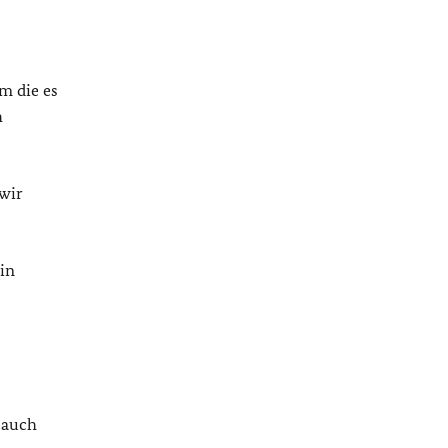
m die es
h
 wir
in
 auch