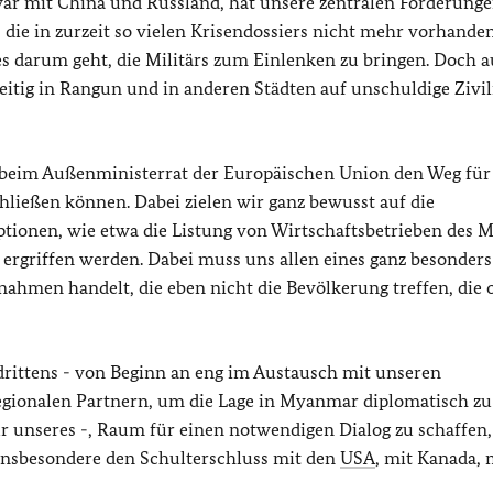
war mit China und Russland, hat unsere zentralen Forderung
 die in zurzeit so vielen Krisendossiers nicht mehr vorhanden 
es darum geht, die Militärs zum Einlenken zu bringen. Doch a
zeitig in Rangun und in anderen Städten auf unschuldige Zivil
 beim Außenministerrat der Europäischen Union den Weg für 
chließen können. Dabei zielen wir ganz bewusst auf die
tionen, wie etwa die Listung von Wirtschaftsbetrieben des Mi
 ergriffen werden. Dabei muss uns allen eines ganz besonders
nahmen handelt, die eben nicht die Bevölkerung treffen, die
rittens - von Beginn an eng im Austausch mit unseren
regionalen Partnern, um die Lage in Myanmar diplomatisch zu
nur unseres -, Raum für einen notwendigen Dialog zu schaffen,
 insbesondere den Schulterschluss mit den
USA
, mit Kanada, 