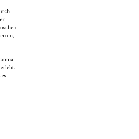
durch
den
enschen
erren,
Myanmar
erlebt.
ses