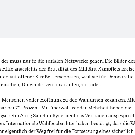
 der muss nur in die sozialen Netzwerke gehen. Die Bilder dor
ilfe angesichts der Brutalität des Militärs. Kampfjets kreis
en auf offener Straße - erschossen, weil sie für Demokratie
 Menschen, Dutzende Demonstranten, zu Tode.
e Menschen voller Hoffnung zu den Wahlurnen gegangen. Mit
mar bei 72 Prozent. Mit überwältigender Mehrheit haben die
gschefin Aung San Suu Kyi erneut das Vertrauen ausgesproc
tten. Internationale Wahlbeobachter haben bestätigt, dass die 
r eigentlich der Weg frei für die Fortsetzung eines sicherlich