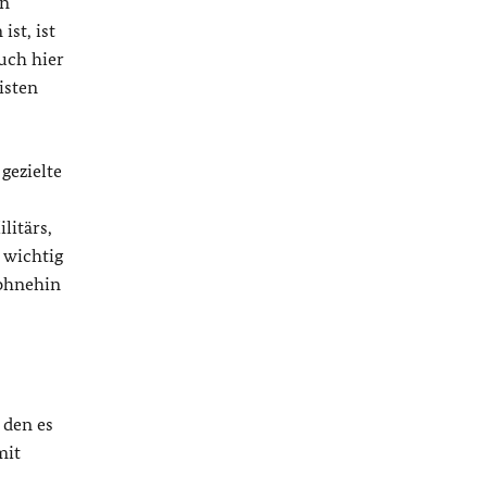
en
ist, ist
uch hier
isten
gezielte
litärs,
 wichtig
 ohnehin
 den es
mit