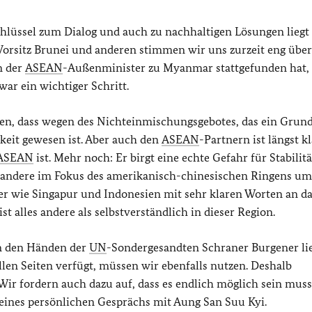
chlüssel zum Dialog und auch zu nachhaltigen Lösungen liegt 
Vorsitz Brunei und anderen stimmen wir uns zurzeit eng über
n der
ASEAN
-Außenminister zu Myanmar stattgefunden hat,
ar ein wichtiger Schritt.
ssen, dass wegen des Nichteinmischungsgebotes, das ein Grun
chkeit gewesen ist. Aber auch den
ASEAN
-Partnern ist längst kl
ASEAN
ist. Mehr noch: Er birgt eine echte Gefahr für Stabilit
e andere im Fokus des amerikanisch-chinesischen Ringens um
der wie Singapur und Indonesien mit sehr klaren Worten an d
 alles andere als selbstverständlich in dieser Region.
in den Händen der
UN
-Sondergesandten Schraner Burgener lie
llen Seiten verfügt, müssen wir ebenfalls nutzen. Deshalb
ir fordern auch dazu auf, dass es endlich möglich sein muss
eines persönlichen Gesprächs mit Aung San Suu Kyi.