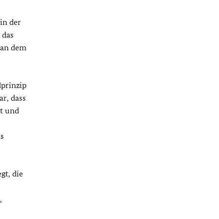
in der
 das
 an dem
dprinzip
ar, dass
ät und
as
gt, die
,