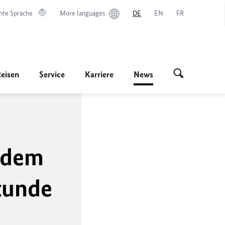
hte Sprache
More languages
DE
EN
FR
Reisen
Service
Karriere
News
 dem
tunde