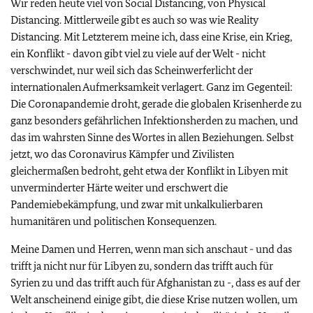
Wir reden heute viel von
Social Distancing
, von
Physical
Distancing
. Mittlerweile gibt es auch so was wie
Reality
Distancing
. Mit Letzterem meine ich, dass eine Krise, ein Krieg,
ein Konflikt - davon gibt viel zu viele auf der Welt - nicht
verschwindet, nur weil sich das Scheinwerferlicht der
internationalen Aufmerksamkeit verlagert. Ganz im Gegenteil:
Die Coronapandemie droht, gerade die globalen Krisenherde zu
ganz besonders gefährlichen Infektionsherden zu machen, und
das im wahrsten Sinne des Wortes in allen Beziehungen. Selbst
jetzt, wo das Coronavirus Kämpfer und Zivilisten
gleichermaßen bedroht, geht etwa der Konflikt in Libyen mit
unverminderter Härte weiter und erschwert die
Pandemiebekämpfung, und zwar mit unkalkulierbaren
humanitären und politischen Konsequenzen.
Meine Damen und Herren, wenn man sich anschaut - und das
trifft ja nicht nur für Libyen zu, sondern das trifft auch für
Syrien zu und das trifft auch für Afghanistan zu -, dass es auf der
Welt anscheinend einige gibt, die diese Krise nutzen wollen, um