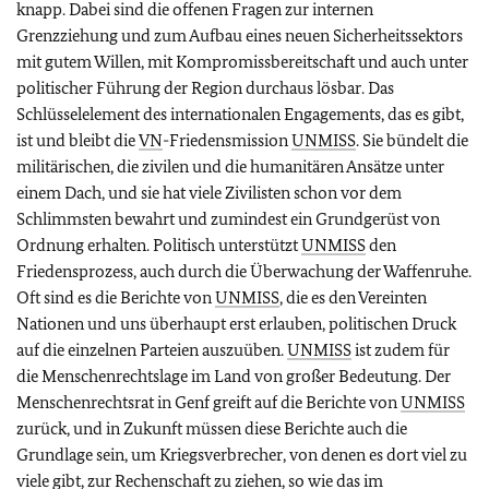
knapp. Dabei sind die offenen Fragen zur internen
Grenzziehung und zum Aufbau eines neuen Sicherheitssektors
mit gutem Willen, mit Kompromissbereitschaft und auch unter
politischer Führung der Region durchaus lösbar. Das
Schlüsselelement des internationalen Engagements, das es gibt,
ist und bleibt die
VN
-Friedensmission
UNMISS
. Sie bündelt die
militärischen, die zivilen und die humanitären Ansätze unter
einem Dach, und sie hat viele Zivilisten schon vor dem
Schlimmsten bewahrt und zumindest ein Grundgerüst von
Ordnung erhalten. Politisch unterstützt
UNMISS
den
Friedensprozess, auch durch die Überwachung der Waffenruhe.
Oft sind es die Berichte von
UNMISS
, die es den Vereinten
Nationen und uns überhaupt erst erlauben, politischen Druck
auf die einzelnen Parteien auszuüben.
UNMISS
ist zudem für
die Menschenrechtslage im Land von großer Bedeutung. Der
Menschenrechtsrat in Genf greift auf die Berichte von
UNMISS
zurück, und in Zukunft müssen diese Berichte auch die
Grundlage sein, um Kriegsverbrecher, von denen es dort viel zu
viele gibt, zur Rechenschaft zu ziehen, so wie das im