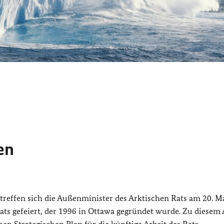
en
treffen sich die Außenminister des Arktischen Rats am 20. Ma
ats gefeiert, der 1996 in Ottawa gegründet wurde. Zu diesem 