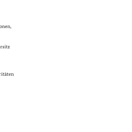
ionen,
.
rsitz
itäten