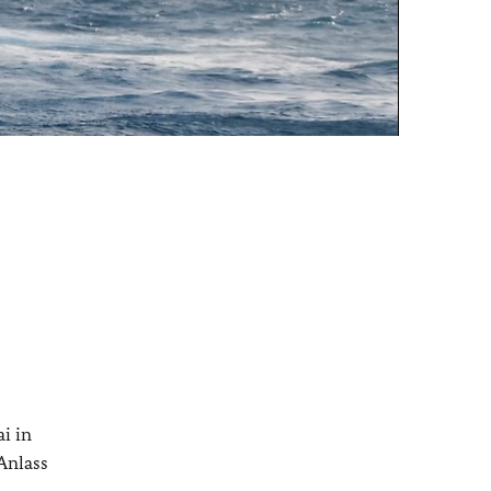
i in
Anlass