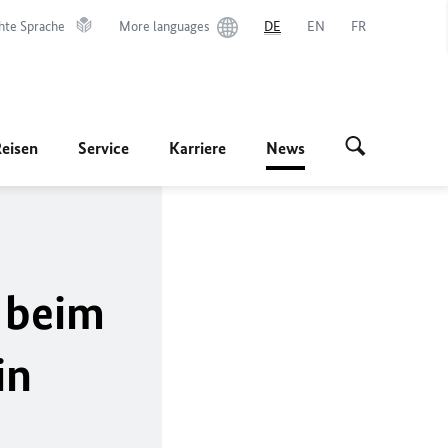
hte Sprache
More languages
DE
EN
FR
Reisen
Service
Karriere
News
 beim
in