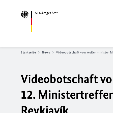
Auswärtiges Amt
Startseite
News
Videobotschaft von Außenminister Maa
Videobotschaft v
12. Ministertreffe
Reykjavík