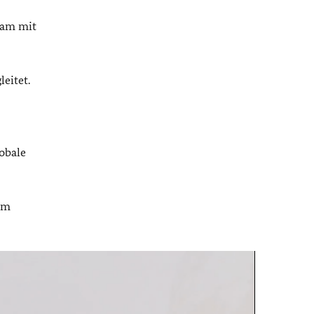
sam mit
eitet.
lobale
rem