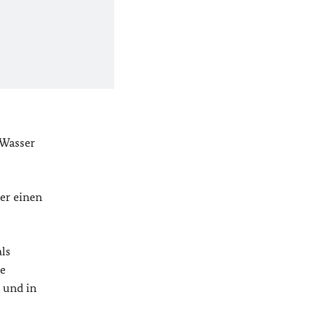
 Wasser
ber einen
ls
se
n und in