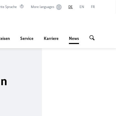
hte Sprache
More languages
DE
EN
FR
Reisen
Service
Karriere
News
en