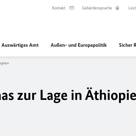
Kontakt
Gebärdensprache
Leic
Auswärtiges Amt
Außen- und Europapolitik
Sicher 
opien
s zur Lage in Äthiopi