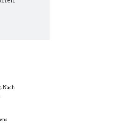
g. Nach
n
iens