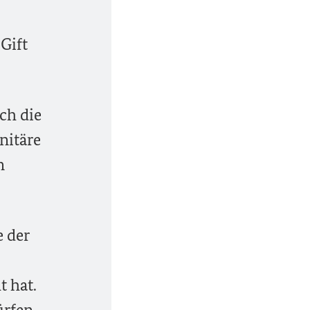
Gift
ch die
nitäre
n
 der
 hat.
ürfen