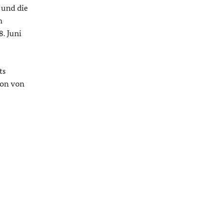
 und die
n
. Juni
ts
ion von