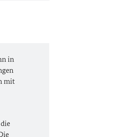
nn in
ungen
m mit
 die
Die