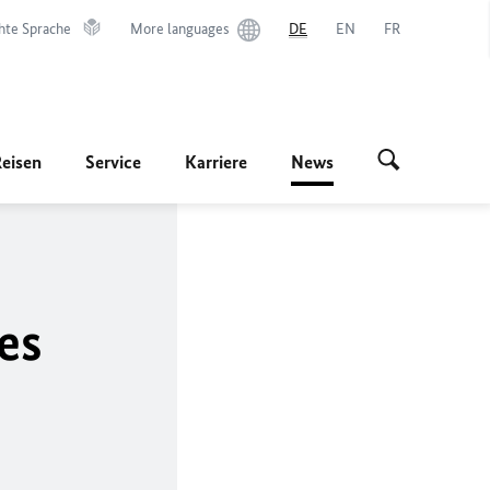
hte Sprache
More languages
DE
EN
FR
Reisen
Service
Karriere
News
es