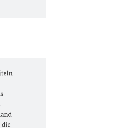
teln
as
s
land
 die