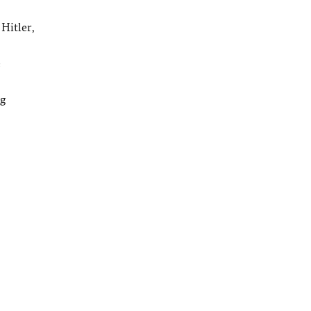
Hitler,
e
ig