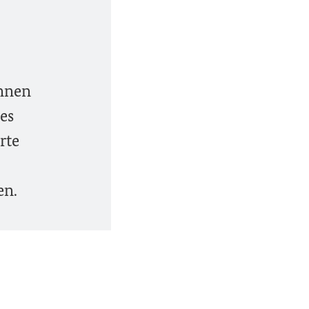
innen
es
rte
en.