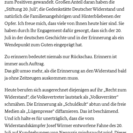
zum Positiven gewandelt. Großen Anteil daran haben die
„Stiftung 20. Juli“, die Gedenkstätte Deutscher Widerstand und
natürlich die Familienangehörigen und Hinterbliebenen der
Opfer. Ich freue mich, dass viele von Ihnen heute hier sind. Sie
haben durch Ihr Engagement dafür gesorgt, dass sich der 20.
Juli in der deutschen Geschichte und in der Erinnerung als ein
Wendepunkt zum Guten eingeprägt hat.
Zu erinnern bedeutet niemals nur Rückschau. Erinnern ist
immer auch Auftrag.
Das gilt umso mehr, als die Erinnerung an den Widerstand bald
ja ohne Zeitzeugen auskommen muss.
Heute berufen sich ausgerechnet diejenigen auf ihr „Recht zum
Widerstand“, die Volksvertreter lautstark als „Volksverräter“
schmähen. Die Erinnerung als „Schuldkult“ abtun und die freie
Medien als „Lügenpresse“ diffamieren. Das ist beschämend.
Und ich halte es für unerträglich, dass die vom
Widerstandskämpfer Josef Wirmer entworfene Fahne des 20.
Juli auf Kundgebungen von Neonazis missbraucht wird. Dieses