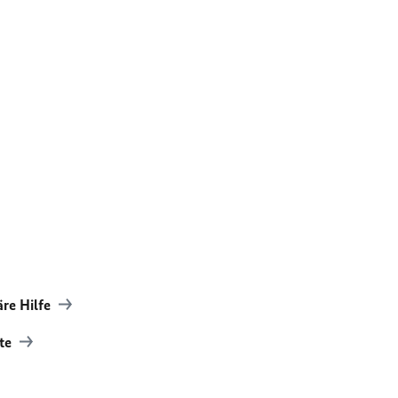
äre Hilfe
hte