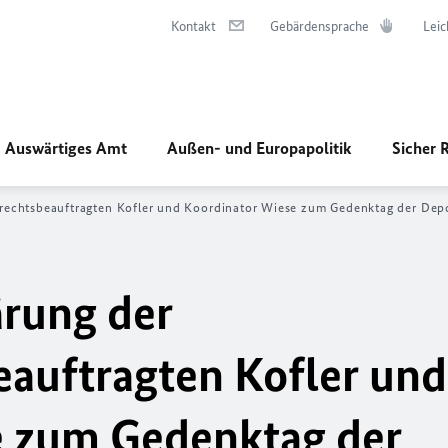
Kontakt
Gebärdensprache
Leic
Auswärtiges Amt
Außen- und Europapolitik
Sicher 
echtsbeauftragten Kofler und Koordinator Wiese zum Gedenktag der Depo
rung der
auftragten Kofler und
e zum Gedenktag der