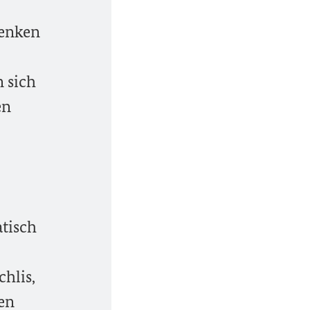
denken
n sich
en
atisch
hlis,
gen