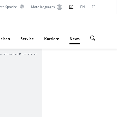
hte Sprache
More languages
DE
EN
FR
Reisen
Service
Karriere
News
rtation der Krimtataren