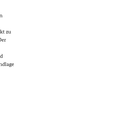
on
kt zu
Der
nd
ndlage