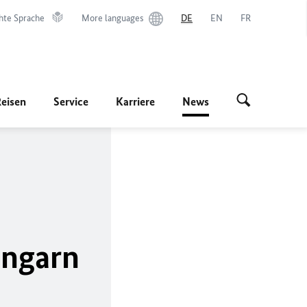
hte Sprache
More languages
DE
EN
FR
Reisen
Service
Karriere
News
Ungarn