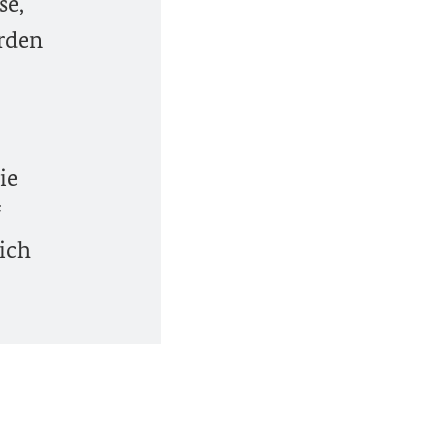
se,
rden
ie
f
ich