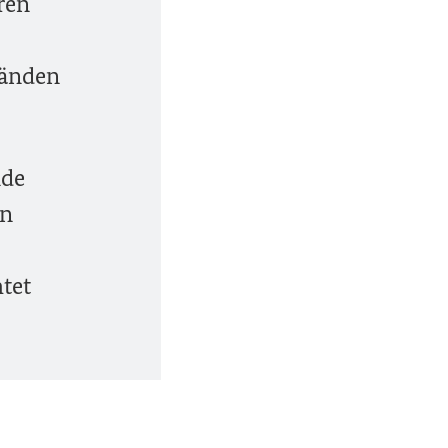
ren
tänden
nde
en
htet