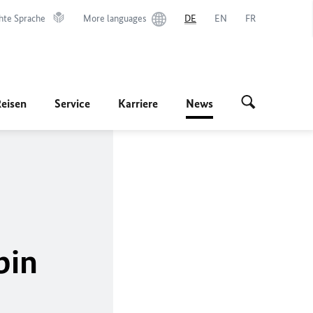
hte Sprache
More languages
DE
EN
FR
Reisen
Service
Karriere
News
bin