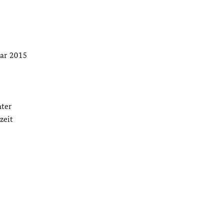
uar 2015
nter
zeit