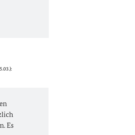
.03.):
den
zlich
m. Es