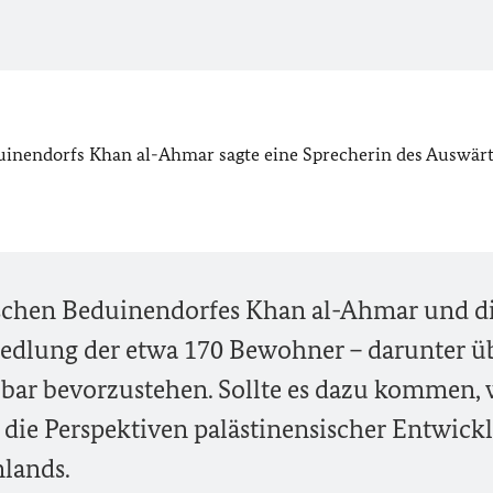
uinendorfs Khan al-Ahmar sagte eine Sprecherin des Auswär
sischen Beduinendorfes Khan al-Ahmar und d
dlung der etwa 170 Bewohner – darunter ü
lbar bevorzustehen. Sollte es dazu kommen, 
r die Perspektiven palästinensischer Entwick
nlands.