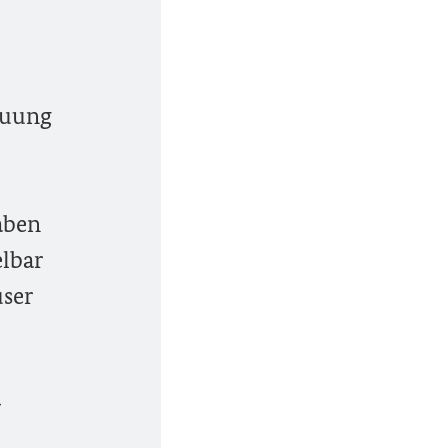
auung
aben
elbar
ser
-