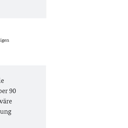
tigen
ie
ber 90
wäre
lung