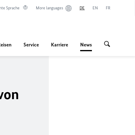
hte Sprache
More languages
DE
EN
FR
Reisen
Service
Karriere
News
von