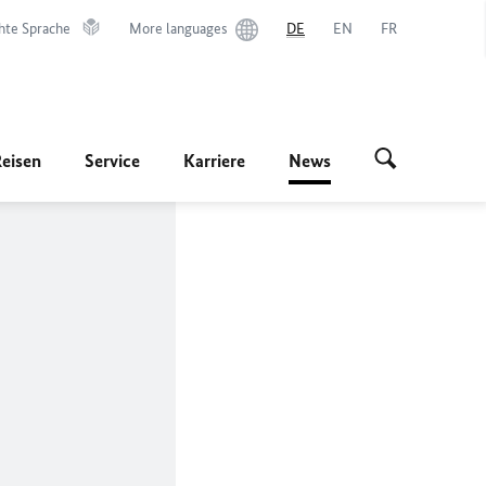
hte Sprache
More languages
DE
EN
FR
Reisen
Service
Karriere
News