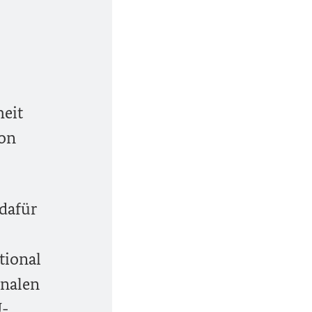
eit
von
dafür
tional
onalen
U
-