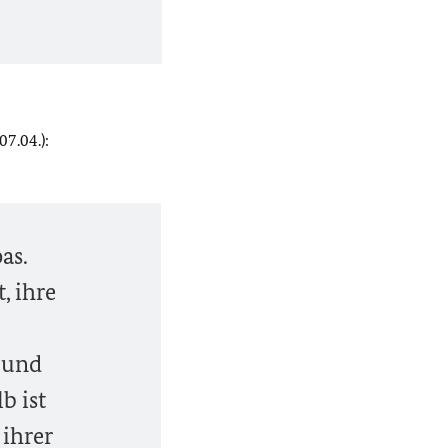
7.04.):
as.
, ihre
e und
b ist
 ihrer