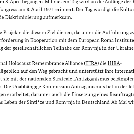
am 8. April begangen. Mit diesem Tag wird an die Anfänge der
ress am 8. April 1971 erinnert. Der Tag würdigt die Kultur
nde Diskriminierung aufmerksam.
 Projekte die diesem Ziel dienen, darunter die Aufführung z
örderung in Kooperation mit dem European Roma Institute 
ng der gesellschaftlichen Teilhabe der Rom*nja in der Ukraine
onal Holocaust Remembrance Alliance
(
IHRA
) die
IHRA
-
ßgeblich auf den Weg gebracht und unterstützt ihre internat
 sie mit der nationalen Strategie „Antiziganismus bekämpfen
. Die Unabhängige Kommission Antiziganismus hat in der le
n erarbeitet, darunter auch die Einsetzung eines Beauftragt
s Leben der Sinti*ze und Rom*nja in Deutschland. Ab Mai wi