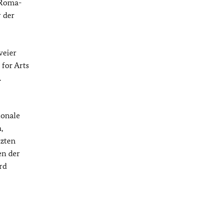
 Roma-
 der
weier
for Arts
.
ionale
,
tzten
en der
rd