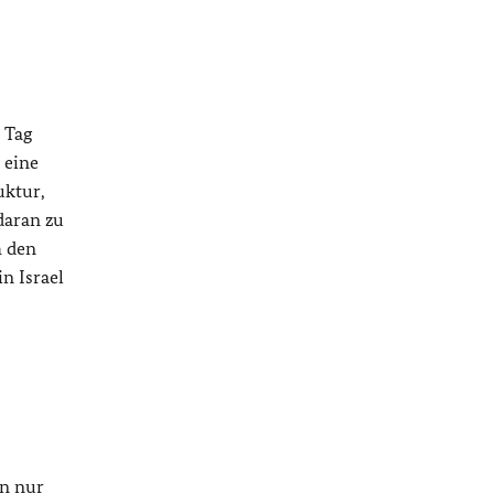
 Tag
 eine
uktur,
daran zu
h den
n Israel
nn nur