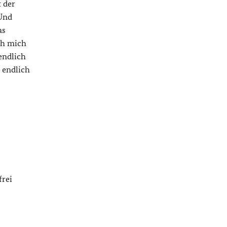
 der
 Und
as
ch mich
 endlich
 endlich
frei