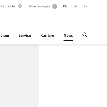
hte Sprache
More languages
DE
EN
FR
Reisen
Service
Karriere
News