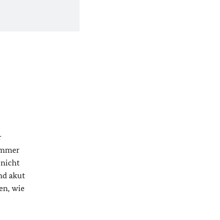
r
 immer
 nicht
nd akut
en, wie