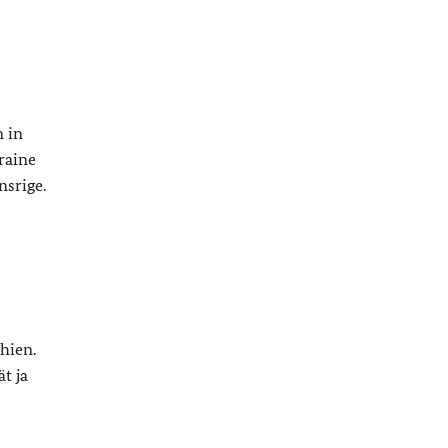
n in
raine
nsrige.
hien.
t ja