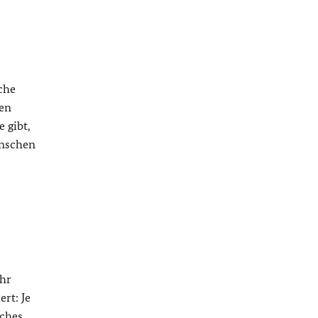
che
den
 gibt,
enschen
ihr
rt: Je
iches