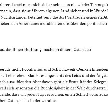
ieren. Israel muss sich sicher sein, dass nie wieder Terrorge
r sein, dass sie auf ihrem eigenen Land sicher und in Würde 
Nachbarländer beteiligt sein, die dort Vertrauen genießen. A
 neben den Amerikanern und Briten uns über den politischen
twas, das Ihnen Hoffnung macht an diesem Osterfest?
eit gerade nicht Populismus und Schwarzweiß-Denken hingeben
eit einstehen. Klar ist es angesichts des Leids und der Ängst
ach auszublenden. Aber davon geht die Brutalität des Krieges 
eil sich ansonsten die Ruchlosigkeit in der Welt durchsetzt.
eidende, dass wir jeden Tag versuchen, einen Schritt voranz
en Osten, sei es in der Ukraine.