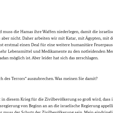
d muss die Hamas ihre Waffen niederlegen, damit die israelis
aber nicht. Daher arbeiten wir mit Katar, mit Ägypten, mit 
t erstmal einen Deal für eine weitere humanitäre Feuerpause
mehr Lebensmittel und Medikamente zu den notleidenden M
dan möglich ist. Aber leider hat sich das zerschlagen.
ch des Terrors“ auszubrechen. Was meinen Sie damit?
 in diesem Krieg für die Zivilbevölkerung so groß wird, dass 
regierung von Beginn an an die israelische Regierung appellie
er muss der Schutz der Zivilbevölkerung sein. Mein eindringl