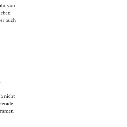
fahr von
leben
ber auch
.
e
ja nicht
 Gerade
ukommen