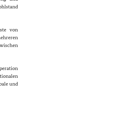
ohlstand
este von
ehreren
zwischen
peration
tionalen
bale und