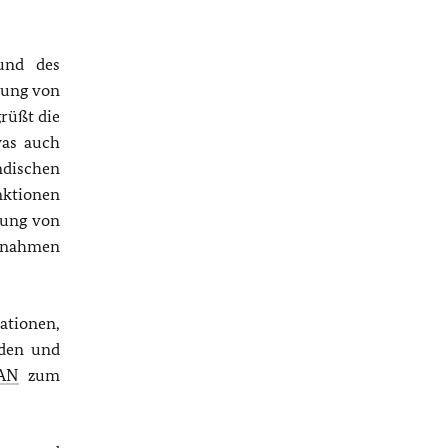
und des
rung von
grüßt die
was auch
ndischen
nktionen
fung von
aßnahmen
ationen,
eden und
AN
zum