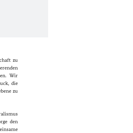
chaft zu
ierenden
hen. Wir
uck, die
ebene zu
ralismus
orge den
meinsame