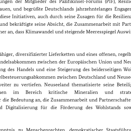
gen der Mitglieder des Pazifikinsel-Forums (PIF), Resil
bauen, und begrüßte Deutschlands jahrzehntelanges Engage
iese Initiativen, auch durch seine Zusagen für die Resilienz
), und bekräftigte seine Absicht, die Zusammenarbeit mit Par
rner an, dass Klimawandel und steigende Meeresspiegel Ausw
iger, diversifizierter Lieferketten und eines offenen, regel
reihandelsabkommen zwischen der Europäischen Union und Ne
ng des Handels und eine Steigerung des beiderseitigen Wo
oppelbesteuerungsabkommen zwischen Deutschland und Neuse
eiter zu vertiefen. Neuseeland thematisierte seine Beteil
onen im Bereich kritische Mineralien und strate
er die Bedeutung an, die Zusammenarbeit und Partnerschafte
d Digitalisierung für die Förderung des Wohlstands s
enntnis zu Menschenrechten, demokratischer Staatsfüh