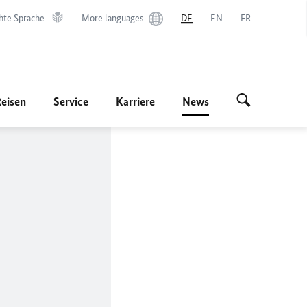
hte Sprache
More languages
DE
EN
FR
Reisen
Service
Karriere
News