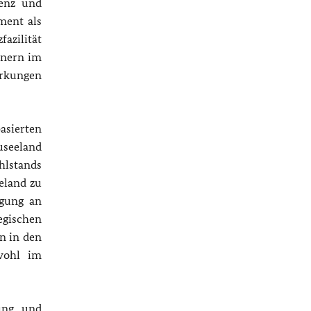
ienz und
ment als
fazilität
tnern im
irkungen
basierten
useeland
hlstands
eland zu
igung an
gischen
n in den
owohl im
rung und