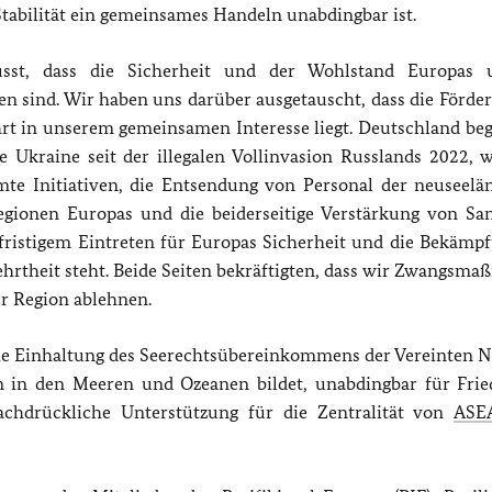
tabilität ein gemeinsames Handeln unabdingbar ist.
sst, dass die Sicherheit und der Wohlstand Europas 
n sind. Wir haben uns darüber ausgetauscht, dass die Förde
fahrt in unserem gemeinsamen Interesse liegt. Deutschland be
 Ukraine seit der illegalen Vollinvasion Russlands 2022, 
te Initiativen, die Entsendung von Personal der neuseelä
egionen Europas und die beiderseitige Verstärkung von Sa
fristigem Eintreten für Europas Sicherheit und die Bekämp
ehrtheit steht. Beide Seiten bekräftigten, dass wir Zwangsm
r Region ablehnen.
die Einhaltung des Seerechtsübereinkommens der Vereinten N
en in den Meeren und Ozeanen bildet, unabdingbar für Fri
nachdrückliche Unterstützung für die Zentralität von
ASE