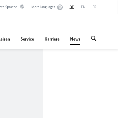
hte Sprache
More languages
DE
EN
FR
Reisen
Service
Karriere
News