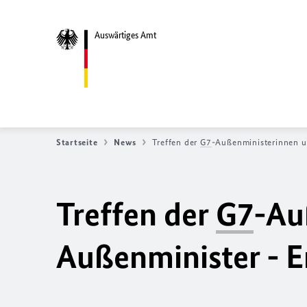
Auswärtiges Amt
Startseite
News
Treffen der
G7
-Außenministerinnen u
Treffen der
G7
-Au
Außenminister - E