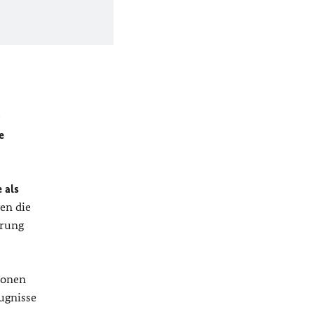
e
e
 als
en die
erung
ionen
ugnisse