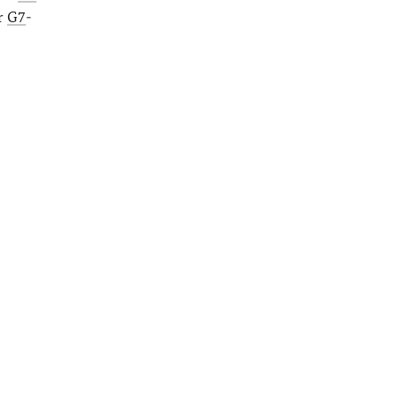
er
G7
-