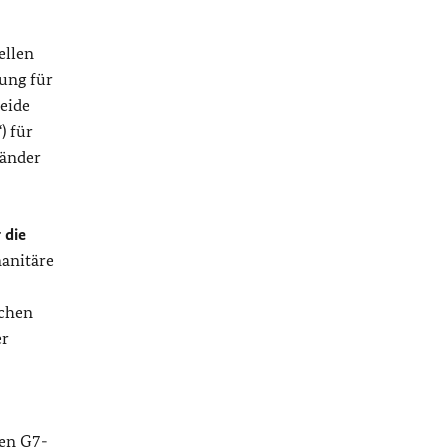
ellen
ung für
eide
) für
änder
 die
manitäre
schen
er
den
G7
-