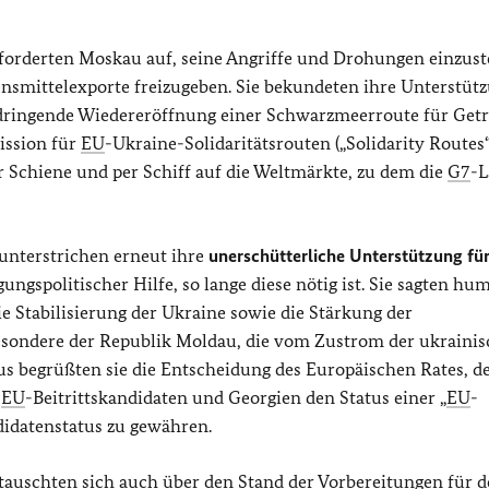
orderten Moskau auf, seine Angriffe und Drohungen einzust
smittelexporte freizugeben. Sie bekundeten ihre Unterstütz
dringende Wiedereröffnung einer Schwarzmeerroute für Getr
ission für
EU
-Ukraine-Solidaritätsrouten („Solidarity Routes“
r Schiene und per Schiff auf die Weltmärkte, zu dem die
G7
-L
nterstrichen erneut ihre
unerschütterliche Unterstützung für
gungspolitischer Hilfe, so lange diese nötig ist. Sie sagten hu
e Stabilisierung der Ukraine sowie die Stärkung der
esondere der Republik Moldau, die vom Zustrom der ukraini
aus begrüßten sie die Entscheidung des Europäischen Rates, d
n
EU
-Beitrittskandidaten und Georgien den Status einer „
EU
-
idatenstatus zu gewähren.
auschten sich auch über den Stand der Vorbereitungen für 