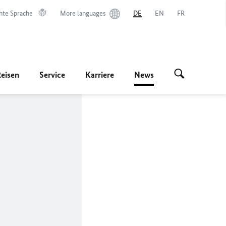
hte Sprache
More languages
DE
EN
FR
Reisen
Service
Karriere
News