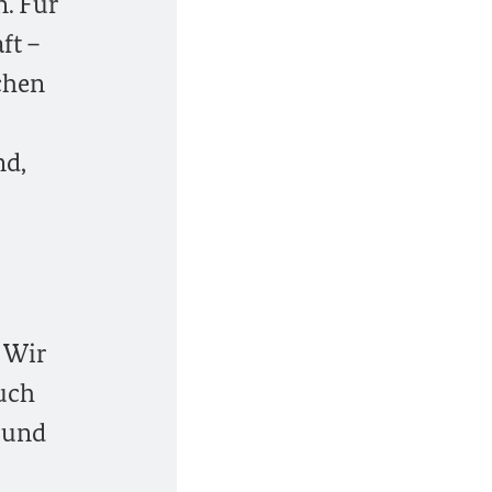
. Für
ft –
chen
nd,
. Wir
auch
 und