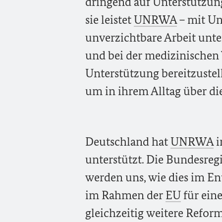
dringend auf Unterstützun
sie leistet
UNRWA
– mit Un
unverzichtbare Arbeit unt
und bei der medizinischen 
Unterstützung bereitzustel
um in ihrem Alltag über 
Deutschland hat
UNRWA
i
unterstützt. Die Bundesreg
werden uns, wie dies im Ent
im Rahmen der
EU
für ein
gleichzeitig weitere Refor