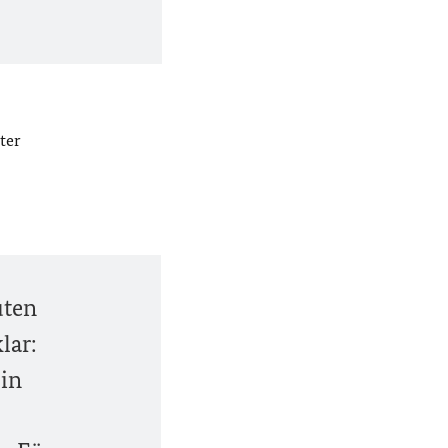
ter
uten
lar:
 in