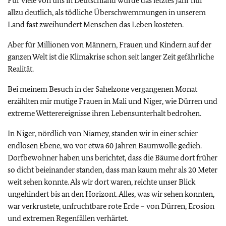
Für viele von uns in Deutschland wurde das letztes Jahr nur
allzu deutlich, als tödliche Überschwemmungen in unserem
Land fast zweihundert Menschen das Leben kosteten.
Aber für Millionen von Männern, Frauen und Kindern auf der
ganzen Welt ist die Klimakrise schon seit langer Zeit gefährliche
Realität.
Bei meinem Besuch in der Sahelzone vergangenen Monat
erzählten mir mutige Frauen in Mali und Niger, wie Dürren und
extreme Wetterereignisse ihren Lebensunterhalt bedrohen.
In Niger, nördlich von Niamey, standen wir in einer schier
endlosen Ebene, wo vor etwa 60 Jahren Baumwolle gedieh.
Dorfbewohner haben uns berichtet, dass die Bäume dort früher
so dicht beieinander standen, dass man kaum mehr als 20 Meter
weit sehen konnte. Als wir dort waren, reichte unser Blick
ungehindert bis an den Horizont. Alles, was wir sehen konnten,
war verkrustete, unfruchtbare rote Erde – von Dürren, Erosion
und extremen Regenfällen verhärtet.