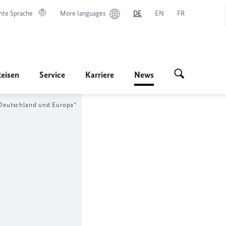
hte Sprache
More languages
DE
EN
FR
Reisen
Service
Karriere
News
 Deutschland und Europa“