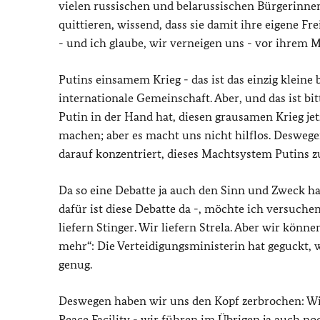
vielen russischen und belarussischen Bürgerinnen 
quittieren, wissend, dass sie damit ihre eigene Fre
- und ich glaube, wir verneigen uns - vor ihrem M
Putins einsamem Krieg - das ist das einzig kleine
internationale Gemeinschaft. Aber, und das ist bitte
Putin in der Hand hat, diesen grausamen Krieg je
machen; aber es macht uns nicht hilflos. Desweg
darauf konzentriert, dieses Machtsystem Putins zu
Da so eine Debatte ja auch den Sinn und Zweck ha
dafür ist diese Debatte da -, möchte ich versuche
liefern Stinger. Wir liefern Strela. Aber wir könne
mehr“: Die Verteidigungsministerin hat geguckt, 
genug.
Deswegen haben wir uns den Kopf zerbrochen: Wi
Peace Facility - wir führen im Übrigen ja auch noc