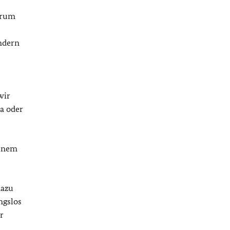
Warum
ondern
wir
Ja oder
einem
dazu
ngslos
r