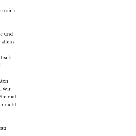
t
ige mich
he und
 allein
tisch
!
hten -
. Wir
 Sie mal
en nicht
ean