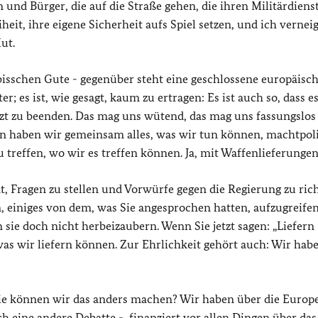
und Bürger, die auf die Straße gehen, die ihren Militärdiens
iheit, ihre eigene Sicherheit aufs Spiel setzen, und ich verne
ut.
 bisschen Gute - gegenüber steht eine geschlossene europäisc
r; es ist, wie gesagt, kaum zu ertragen: Es ist auch so, dass es
tzt zu beenden. Das mag uns wütend, das mag uns fassungslos
en haben wir gemeinsam alles, was wir tun können, machtpoli
 treffen, wo wir es treffen können. Ja, mit Waffenlieferungen
t, Fragen zu stellen und Vorwürfe gegen die Regierung zu ric
n, einiges von dem, was Sie angesprochen hatten, aufzugreifen
n sie doch nicht herbeizaubern. Wenn Sie jetzt sagen: „Liefern
was wir liefern können. Zur Ehrlichkeit gehört auch: Wir hab
e können wir das anders machen? Wir haben über die Europ
h eine andere Debatte -, finanziert vor allen Dingen über das