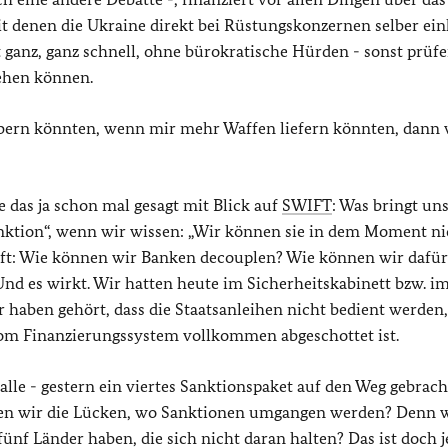
it denen die Ukraine direkt bei Rüstungskonzernen selber ei
zt ganz, ganz schnell, ohne bürokratische Hürden - sonst prüfe
gehen können.
aubern könnten, wenn mir mehr Waffen liefern könnten, dann
e das ja schon mal gesagt mit Blick auf
SWIFT
: Was bringt uns
Sanktion“, wenn wir wissen: „Wir können sie in dem Moment ni
ft: Wie können wir Banken decouplen? Wie können wir dafür
nd es wirkt. Wir hatten heute im Sicherheitskabinett bzw. i
r haben gehört, dass die Staatsanleihen nicht bedient werden,
vom Finanzierungssystem vollkommen abgeschottet ist.
 alle - gestern ein viertes Sanktionspaket auf den Weg gebrach
eßen wir die Lücken, wo Sanktionen umgangen werden? Denn 
nf Länder haben, die sich nicht daran halten? Das ist doch je