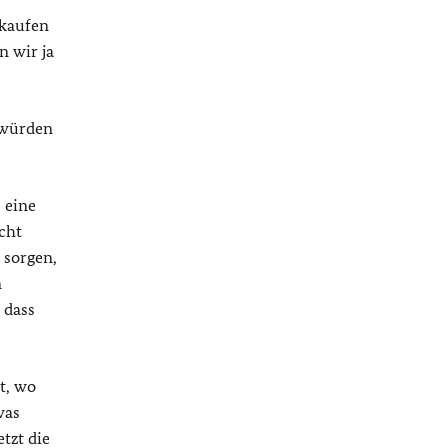
nkaufen
n wir ja
 würden
 eine
cht
 sorgen,
m
 dass
t, wo
was
tzt die