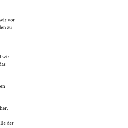
 wir vor
den zu
l wir
das
nen
her,
lle der