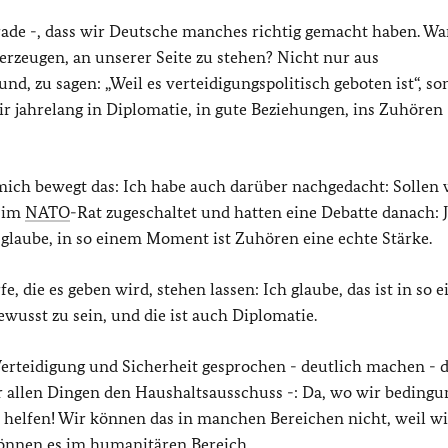
gerade -, dass wir Deutsche manches richtig gemacht haben. 
zeugen, an unserer Seite zu stehen? Nicht nur aus
nd, zu sagen: „Weil es verteidigungspolitisch geboten ist“, s
wir jahrelang in Diplomatie, in gute Beziehungen, ins Zuhören
 mich bewegt das: Ich habe auch darüber nachgedacht: Sollen 
a im
NATO
-Rat zugeschaltet und hatten eine Debatte danach: 
 glaube, in so einem Moment ist Zuhören eine echte Stärke.
, die es geben wird, stehen lassen: Ich glaube, das ist in so 
usst zu sein, und die ist auch Diplomatie.
Verteidigung und Sicherheit gesprochen - deutlich machen - 
r allen Dingen den Haushaltsausschuss -: Da, wo wir bedingu
 helfen! Wir können das in manchen Bereichen nicht, weil wi
können es im humanitären Bereich.