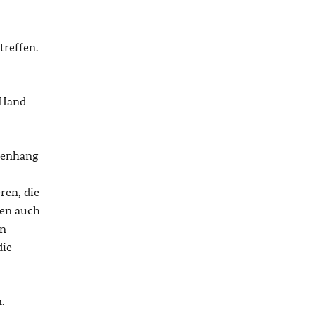
treffen.
e Hand
mmenhang
ren, die
ben auch
rn
die
.