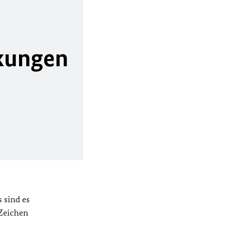
rkungen
 sind es
 Zeichen