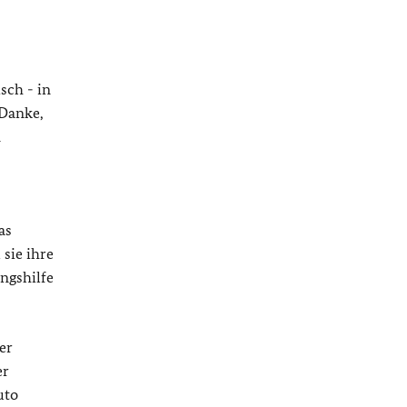
sch - in
 Danke,
m
as
 sie ihre
ngshilfe
er
er
uto