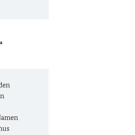
na
rden
en
 Namen
mus