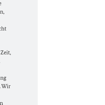
e
n,
cht
Zeit,
a
ung
. Wir
en