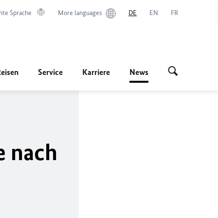
hte Sprache
More languages
DE
EN
FR
Reisen
Service
Karriere
News
e nach