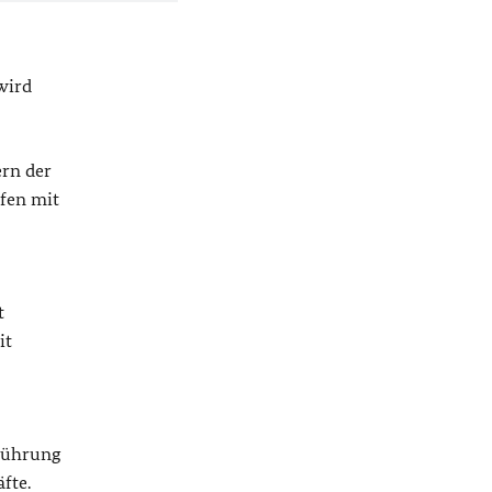
wird
ern der
fen mit
t
it
hführung
fte.