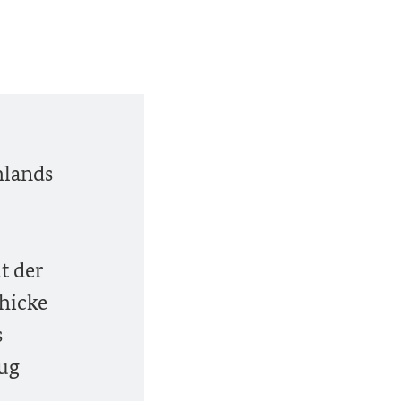
hlands
t der
chicke
s
zug
.