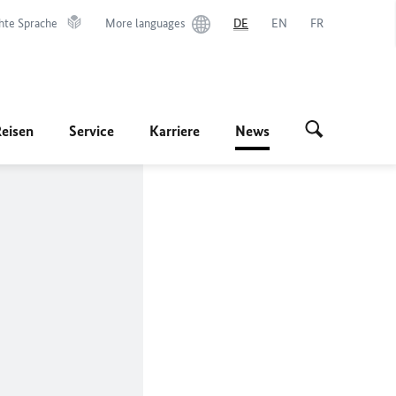
hte Sprache
More languages
DE
EN
FR
Reisen
Service
Karriere
News