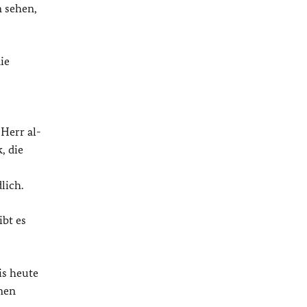
 sehen,
ie
Herr al-
, die
lich.
bt es
is heute
inen