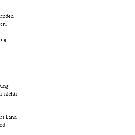
emanden
gen.
ung
hung
s nichts
das Land
and