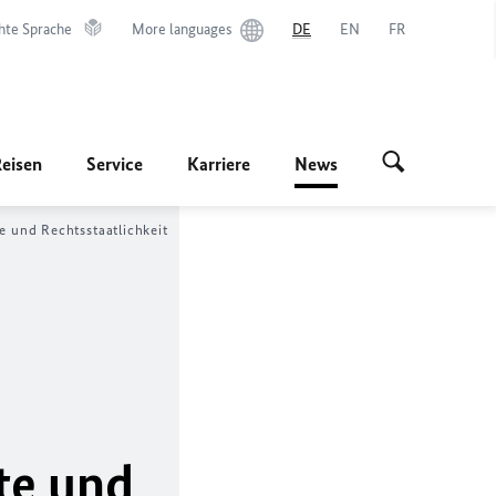
hte Sprache
More languages
DE
EN
FR
Reisen
Service
Karriere
News
e und Rechtsstaatlichkeit
te und