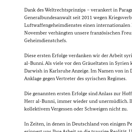
Dank des Weltrechtsprinzips – verankert in Paragr
Generalbundesanwalt seit 2011 wegen Kriegsverbr
Luftwaffengeheimdienstes einen internationalen 
November verhängten unsere französischen Freund
Geheimdienstchefs.
Diese ersten Erfolge verdanken wir der Arbeit sy
al-Bunni. Als viele vor den Gräueltaten in Syrien
Darwish in Karlsruhe Anzeige. Im Namen von in D
Anklage gegen Vertreter des syrischen Regimes.
Die genannten ersten Erfolge sind Anlass zur Hof
Herr al-Bunni, immer wieder und unermüdlich. Ih
kollektivem Vergessen oder Schweigen nicht zu.
In Zeiten, in denen in Deutschland von einigen Pe
erinnert uns Ihre Arbeit an die traurige Realität. 