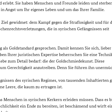
 erlebt. Sie haben Menschen und Freunde leiden und sterben
t in Angst um Ihr eigenes Leben und um das Ihrer Familie.
m Ziel gewidmet: dem Kampf gegen die Straflosigkeit und für d
chenrechtsverletzungen, die in syrischen Gefängnissen seit
als Goldstandard gesprochen. Damit kennen Sie sich, lieber 
en Ihrer juristischen Expertise beherrschen Sie eine Technik
iebe zum Detail bedarf: die der Goldschmiedekunst. Diese
um Gerechtigkeit anzutreiben. Denn Sie führen ihn unermüd
nissen des syrischen Regimes, von tausenden Inhaftierten gi
ne Leere, die kaum zu ertragen ist.
as Menschen in syrischen Kerkern erleiden müssen. Dass es b
chlichkeit ein Ende zu bereiten, ist beschämend und wirft e