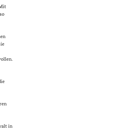
Mit
so
den
sie
ollen.
die
ren
alt in