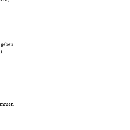
k geben
ft
usammen