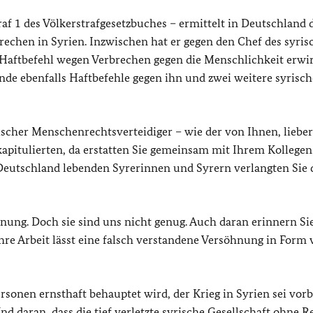
af 1 des Völkerstrafgesetzbuches – ermittelt in Deutschland 
echen in Syrien. Inzwischen hat er gegen den Chef des syris
Haftbefehl wegen Verbrechen gegen die Menschlichkeit erwir
e ebenfalls Haftbefehle gegen ihn und zwei weitere syrisch
rischer Menschenrechtsverteidiger – wie der von Ihnen, liebe
 kapitulierten, da erstatten Sie gemeinsam mit Ihrem Kollege
eutschland lebenden Syrerinnen und Syrern verlangten Sie 
fnung. Doch sie sind uns nicht genug. Auch daran erinnern Si
re Arbeit lässt eine falsch verstandene Versöhnung in Form 
rsonen ernsthaft behauptet wird, der Krieg in Syrien sei vorb
Und daran, dass die tief verletzte syrische Gesellschaft ohne R