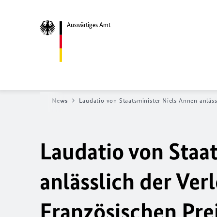
Auswärtiges Amt
Startseite
News
Laudatio von Staatsminister Niels Annen anläs
Laudatio von Staa
anlässlich der Ver
Französischen Pre