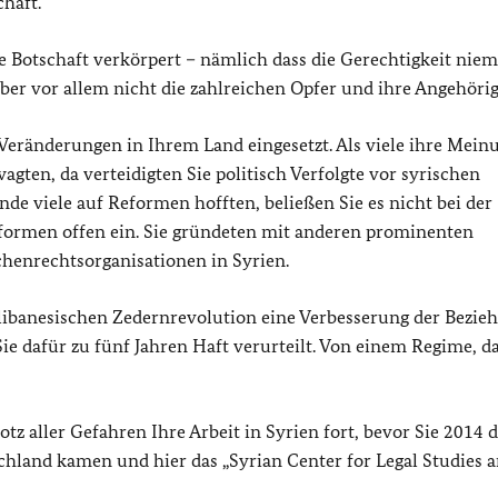
haft.
oße Botschaft verkörpert – nämlich dass die Gerechtigkeit ni
 aber vor allem nicht die zahlreichen Opfer und ihre Angehöri
e Veränderungen in Ihrem Land eingesetzt. Als viele ihre Mein
agten, da verteidigten Sie politisch Verfolgte vor syrischen
nde viele auf Reformen hofften, beließen Sie es nicht bei der
formen offen ein. Sie gründeten mit anderen prominenten
henrechtsorganisationen in Syrien.
 libanesischen Zedernrevolution eine Verbesserung der Bezie
e dafür zu fünf Jahren Haft verurteilt. Von einem Regime, da
otz aller Gefahren Ihre Arbeit in Syrien fort, bevor Sie 2014 
schland kamen und hier das „
Syrian Center for Legal Studies 