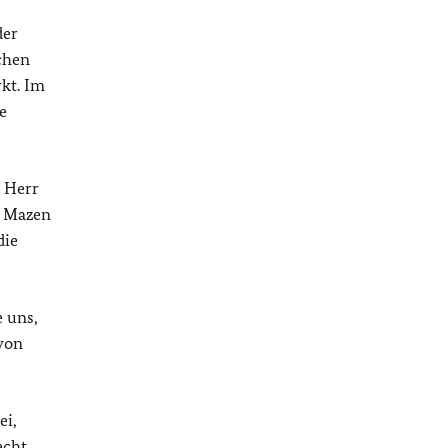
der
chen
kt. Im
e
r Herr
n Mazen
die
e uns,
von
ei,
echt,