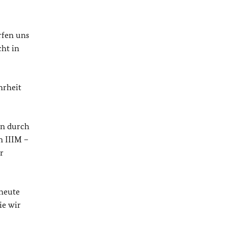
rfen uns
cht in
hrheit
en durch
n IIIM –
r
 heute
ie wir