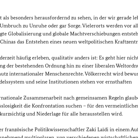
 als besonders herausfordernd zu sehen, in der wir gerade le
 Umbruch zu Unruhe oder gar Sorge. Vielerorts werden vor al
igte Globalisierung und globale Machtverschiebungen entste
eg Chinas das Entstehen eines neuen weltpolitischen Kraftzen
erzeit häufig erleben, qualitativ anders ist: Es geht hier nic
ng der bestehenden Ordnung hin zu einer liberalen Weltordnu
hutz internationaler Menschenrechte. Völkerrecht wird bewu
ndelssystem und seine Institutionen stehen vor ernsthaften
nternationale Zusammenarbeit nach gemeinsamen Regeln glaub
slosigkeit die Konfrontation suchen – für den vermeintliche
 kurzsichtig und Niederlage für alle herausstellen wird.
er französische Politikwissenschaftler Zaki Laïdi in einem Au
 zunehmend multipolaren, von verschiedenen wirtschaftlichen