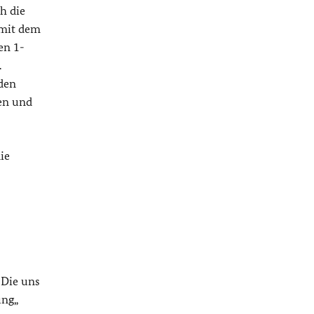
h die
mit dem
en 1-
.
 den
en und
ie
 Die uns
ung„