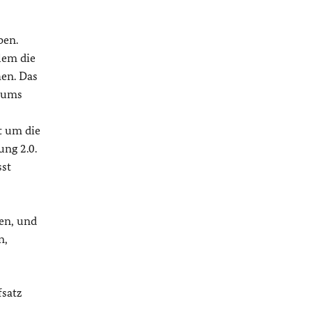
ben.
lem die
hen. Das
trums
ht um die
ng 2.0.
sst
en, und
n,
fsatz
,