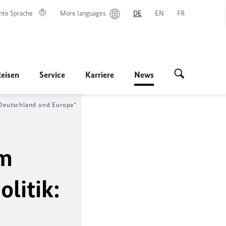
hte Sprache
More languages
DE
EN
FR
Reisen
Service
Karriere
News
r Deutschland und Europa“
im
litik: