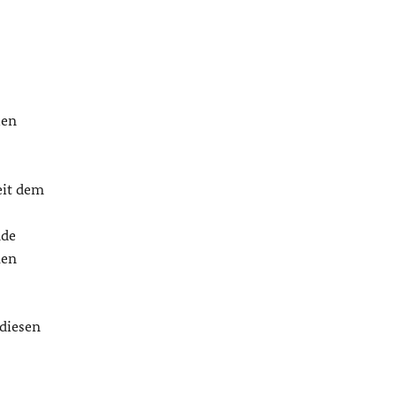
len
eit dem
nde
hen
 diesen