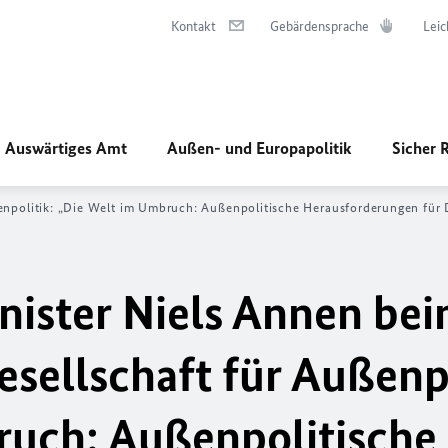
Kontakt
Gebärdensprache
Leic
Auswärtiges Amt
Außen- und Europapolitik
Sicher 
ßenpolitik: „Die Welt im Umbruch: Außenpolitische Herausforderungen fü
nister Niels Annen be
esellschaft für Außenpo
ruch: Außenpolitische