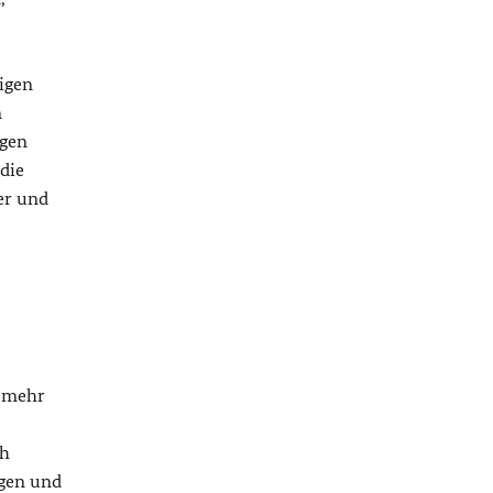
eigen
n
igen
die
ler und
k mehr
ch
ngen und