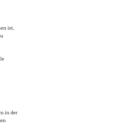
en ist,
zu
le
m in der
gen