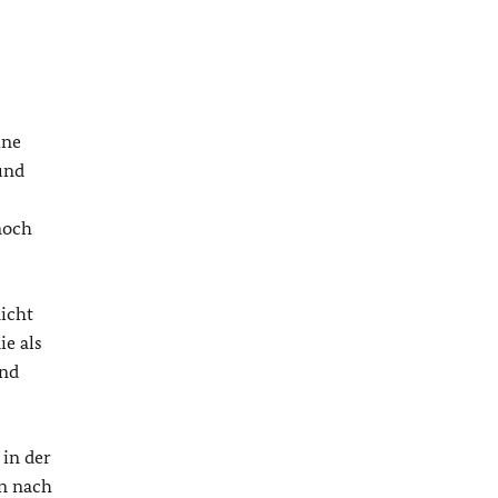
ine
und
noch
nicht
ie als
und
 in der
n nach