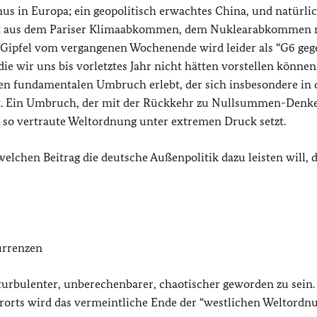
us in Europa; ein geopolitisch erwachtes China, und natürlic
tt aus dem Pariser Klimaabkommen, dem Nuklearabkommen 
-Gipfel vom vergangenen Wochenende wird leider als “G6 geg
ie wir uns bis vorletztes Jahr nicht hätten vorstellen können
nen fundamentalen Umbruch erlebt, der sich insbesondere in
 hat. Ein Umbruch, der mit der Rückkehr zu Nullsummen-Denk
 so vertraute Weltordnung unter extremen Druck setzt.
elchen Beitrag die deutsche Außenpolitik dazu leisten will, d
urrenzen
turbulenter, unberechenbarer, chaotischer geworden zu sein.
erorts wird das vermeintliche Ende der “westlichen Weltordn