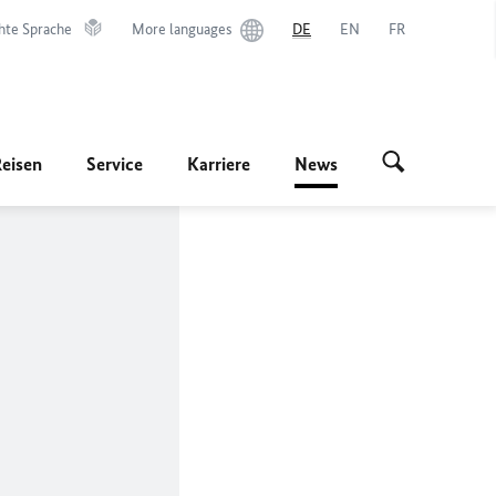
hte Sprache
More languages
DE
EN
FR
Reisen
Service
Karriere
News