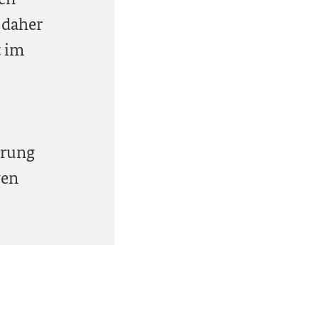
 daher
t im
arung
gen