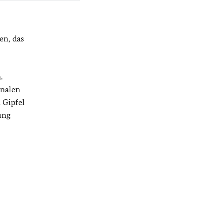
en, das
.
onalen
 Gipfel
ung