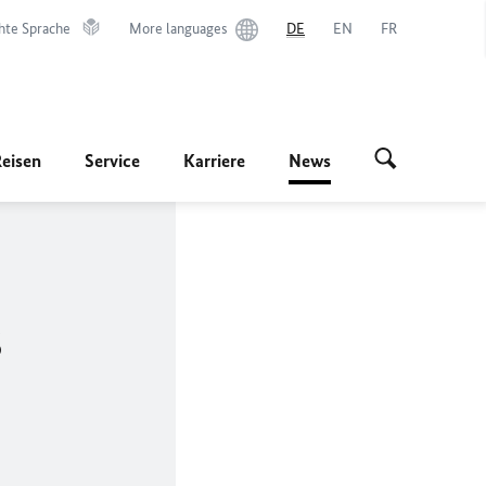
hte Sprache
More languages
DE
EN
FR
Reisen
Service
Karriere
News
s