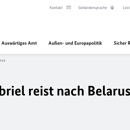
Kontakt
Gebärdensprache
Leic
Auswärtiges Amt
Außen- und Europapolitik
Sicher 
arus
riel reist nach Belaru