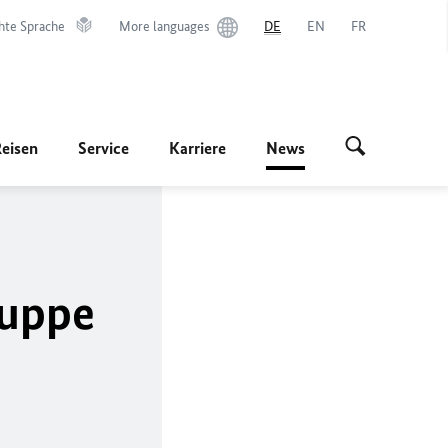
hte Sprache
More languages
DE
EN
FR
Reisen
Service
Karriere
News
ruppe