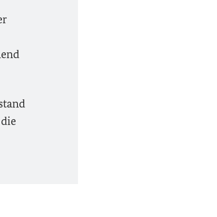
er
nend
lstand
 die