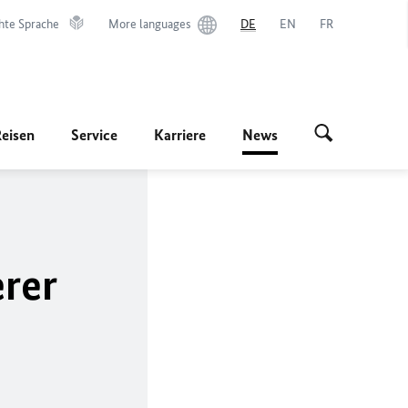
hte Sprache
More languages
DE
EN
FR
Reisen
Service
Karriere
News
rer