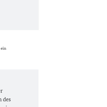
 ein
er
n des