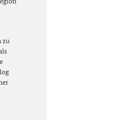
Region
n zu
als
ie
log
ner