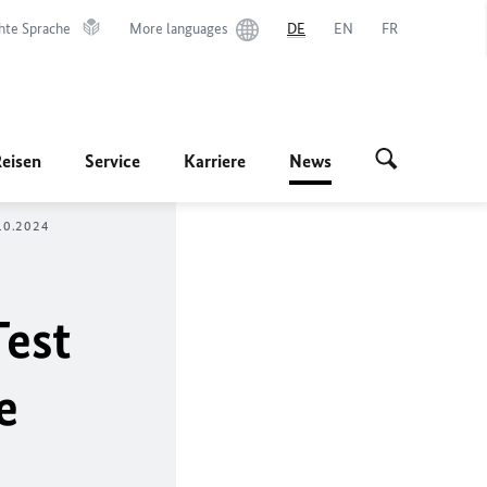
hte Sprache
More languages
DE
EN
FR
Reisen
Service
Karriere
News
.10.2024
Test
e