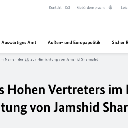
Kontakt
Gebärdensprache
Leic
Auswärtiges Amt
Außen- und Europapolitik
Sicher 
s im Namen der
EU
zur Hinrichtung von Jamshid Sharmahd
es Hohen Vertreters i
htung von Jamshid Sh