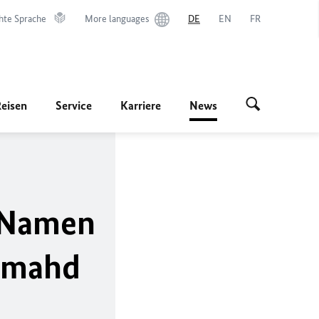
hte Sprache
More languages
DE
EN
FR
Reisen
Service
Karriere
News
m Namen
armahd