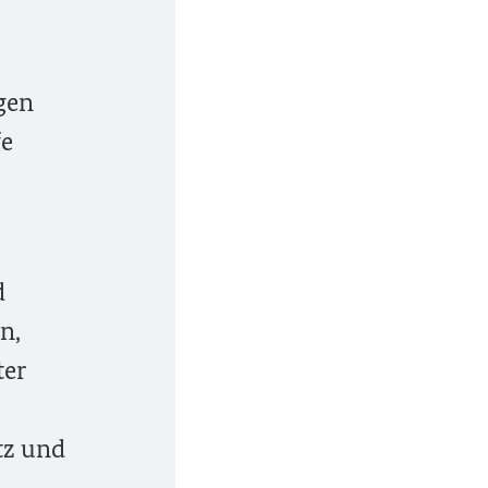
gen
fe
d
n,
ter
tz und