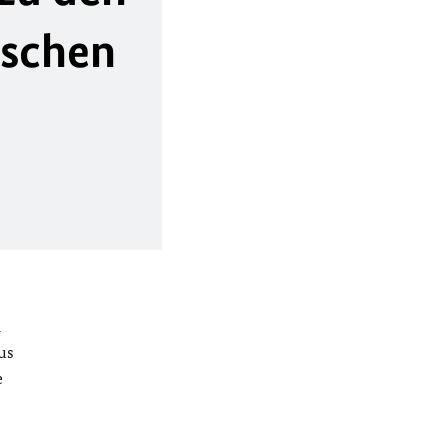
ischen
m
us
e