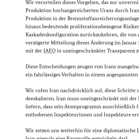
Wir verurteilen dieses Vorgehen, das zur unverm
Produktion hochangereicherten Urans durch Iran 
Produktion in der Brennstoffanreicherungsanlage
hinaus bedeutende proliferationsbezogene Risike
Kaskadenkonfiguration zurückzukehren, die von
verzögerte Mitteilung dieser Änderung im Januar 
mit der
IAEO
in uneingeschränkter Transparenz 
Diese Entscheidungen zeugen von Irans mangelnd
ein fahrlässiges Verhalten in einem angespannten
Wir rufen Iran nachdrücklich auf, diese Schrit
deeskalieren. Iran muss uneingeschränkt mit der
liefern, dass sein Atomprogramm ausschließlich 
enthobenen Inspekteurinnen und Inspekteure erne
Wir setzen uns weiterhin für eine diplomatische 
Iran niemals eine Kernwaffe entwickeln darf.