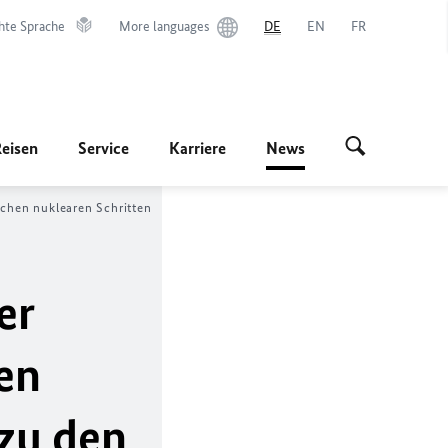
hte Sprache
More languages
DE
EN
FR
Reisen
Service
Karriere
News
chen nuklearen Schritten
er
ten
 zu den