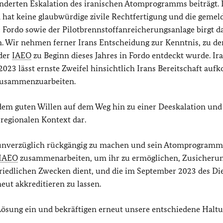
inderten Eskalation des iranischen Atomprogramms beiträgt. 
hat keine glaubwürdige zivile Rechtfertigung und die gemel
 Fordo sowie der Pilotbrennstoffanreicherungsanlage birgt d
n. Wir nehmen ferner Irans Entscheidung zur Kenntnis, zu de
 der
IAEO
zu Beginn dieses Jahres in Fordo entdeckt wurde. Ir
2023 lässt ernste Zweifel hinsichtlich Irans Bereitschaft au
zusammenzuarbeiten.
em guten Willen auf dem Weg hin zu einer Deeskalation und 
 regionalen Kontext dar.
te unverzüglich rückgängig zu machen und sein Atomprogramm
IAEO
zusammenarbeiten, um ihr zu ermöglichen, Zusicheru
friedlichen Zwecken dient, und die im September 2023 des Di
ut akkreditieren zu lassen.
Lösung ein und bekräftigen erneut unsere entschiedene Haltu