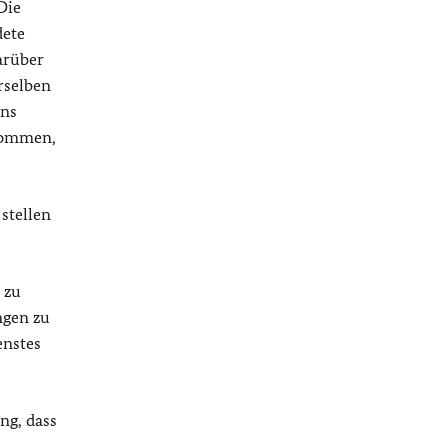
Die
dete
arüber
rselben
ans
fkommen,
stellen
 zu
ngen zu
enstes
ng, dass