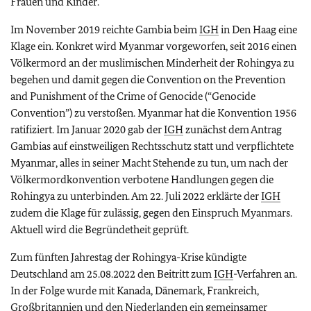
Frauen und Kinder.
Im November 2019 reichte Gambia beim
IGH
in Den Haag eine
Klage ein. Konkret wird Myanmar vorgeworfen, seit 2016 einen
Völkermord an der muslimischen Minderheit der Rohingya zu
begehen und damit gegen die
Convention on the Prevention
and Punishment of the Crime of Genocide (“Genocide
Convention”)
zu verstoßen. Myanmar hat die Konvention 1956
ratifiziert. Im Januar 2020 gab der
IGH
zunächst dem Antrag
Gambias auf einstweiligen Rechtsschutz statt und verpflichtete
Myanmar, alles in seiner Macht Stehende zu tun, um nach der
Völkermordkonvention verbotene Handlungen gegen die
Rohingya zu unterbinden. Am 22. Juli 2022 erklärte der
IGH
zudem die Klage für zulässig, gegen den Einspruch Myanmars.
Aktuell wird die Begründetheit geprüft.
Zum fünften Jahrestag der Rohingya-Krise kündigte
Deutschland am 25.08.2022 den Beitritt zum
IGH
-Verfahren an.
In der Folge wurde mit Kanada, Dänemark, Frankreich,
Großbritannien und den Niederlanden ein gemeinsamer