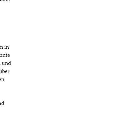
m in
önnte
n und
rüber
en
nd