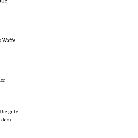
atie
s Waffe
ner
 Die gute
e dem