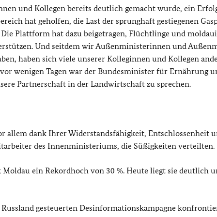
innen und Kollegen bereits deutlich gemacht wurde, ein Erfol
reich hat geholfen, die Last der sprunghaft gestiegenen Gasp
Die Plattform hat dazu beigetragen, Flüchtlinge und moldau
terstützen. Und seitdem wir Außenministerinnen und Außenm
aben, haben sich viele unserer Kolleginnen und Kollegen and
 vor wenigen Tagen war der Bundesminister für Ernährung u
ere Partnerschaft in der Landwirtschaft zu sprechen.
r allem dank Ihrer Widerstandsfähigkeit, Entschlossenheit 
tarbeiter des Innenministeriums, die Süßigkeiten verteilten.
lik Moldau ein Rekordhoch von 30 %. Heute liegt sie deutlich u
on Russland gesteuerten Desinformationskampagne konfrontier