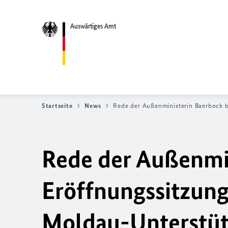
Auswärtiges Amt
Startseite
News
Rede der Außenministerin Baerbock b
Rede der Außenmin
Eröffnungssitzung
Moldau-Unterstüt