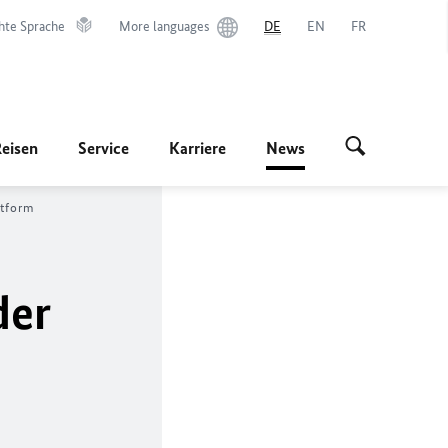
hte Sprache
More languages
DE
EN
FR
Reisen
Service
Karriere
News
ttform
der