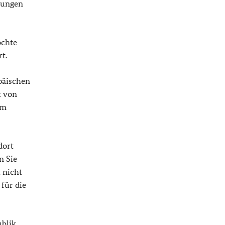
hungen
öchte
t.
päischen
t von
im
dort
n Sie
 nicht
für die
ublik