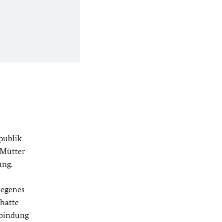
publik
 Mütter
ung.
legenes
 hatte
rbindung