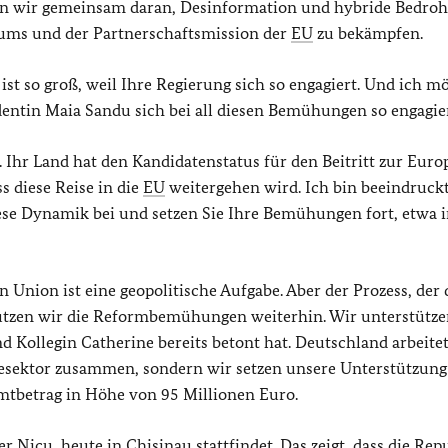
iten wir gemeinsam daran, Desinformation und hybride Bedro
ums und der Partnerschaftsmission der
EU
zu bekämpfen.
st so groß, weil Ihre Regierung sich so engagiert. Und ich m
dentin Maia Sandu sich bei all diesen Bemühungen so engagier
 Ihr Land hat den Kandidatenstatus für den Beitritt zur Euro
s diese Reise in die
EU
weitergehen wird. Ich bin beeindruck
 diese Dynamik bei und setzen Sie Ihre Bemühungen fort, etwa 
 Union ist eine geopolitische Aufgabe. Aber der Prozess, der 
stützen wir die Reformbemühungen weiterhin. Wir unterstütze
d Kollegin Catherine bereits betont hat. Deutschland arbeitet
iesektor zusammen, sondern wir setzen unsere Unterstützung 
mtbetrag in Höhe von 95 Millionen Euro.
r Nicu, heute in Chisinau stattfindet. Das zeigt, dass die Rep