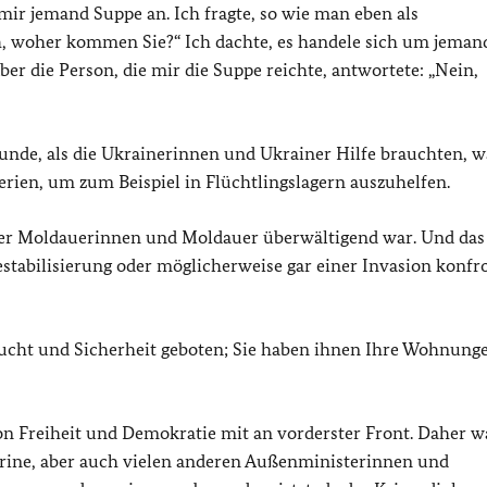
 mir jemand Suppe an. Ich fragte, so wie man eben als
ch, woher kommen Sie?“ Ich dachte, es handele sich um jema
er die Person, die mir die Suppe reichte, antwortete: „Nein,
Freunde, als die Ukrainerinnen und Ukrainer Hilfe brauchten, 
terien, um zum Beispiel in Flüchtlingslagern auszuhelfen.
t der Moldauerinnen und Moldauer überwältigend war. Und das 
estabilisierung oder möglicherweise gar einer Invasion konfr
ucht und Sicherheit geboten; Sie haben ihnen Ihre Wohnunge
on Freiheit und Demokratie mit an vorderster Front. Daher w
rine, aber auch vielen anderen Außenministerinnen und