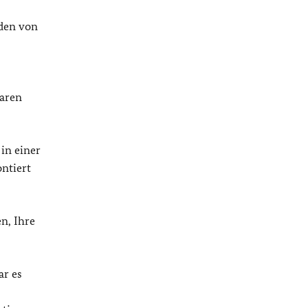
nden von
waren
in einer
ontiert
n, Ihre
ar es