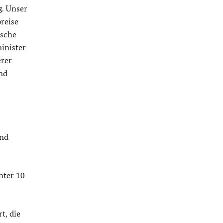
g. Unser
reise
ische
inister
erer
nd
und
nter 10
t, die