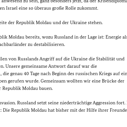
 anwesend zu sein, ganz besonders jetzt, da der Krisendiplom
n Israel eine so überaus große Rolle zukommt.
 Seite der Republik Moldau und der Ukraine stehen.
blik Moldau bereits, wozu Russland in der Lage ist: Energie al
chbarländer zu destabilisieren.
en von Russlands Angriff auf die Ukraine die Stabilität und
en. Unsere gemeinsame Antwort darauf war die
 die genau 40 Tage nach Beginn des russischen Kriegs auf ei
 Leben gerufen wurde. Gemeinsam wollten wir eine Brücke der
ur Republik Moldau bauen.
vasion. Russland setzt seine niederträchtige Aggression fort.
t: Die Republik Moldau hat bisher mit der Hilfe ihrer Freund