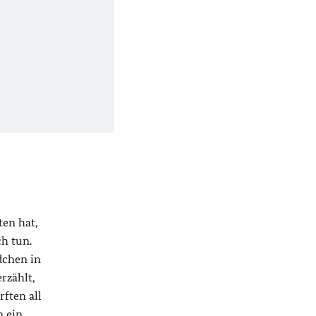
ten hat,
ch tun.
dchen in
rzählt,
ften all
n ein