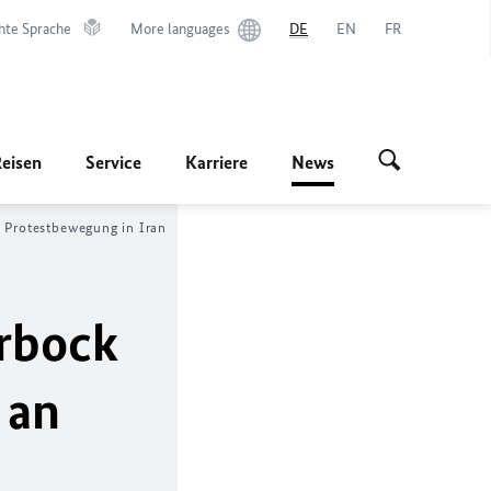
hte Sprache
More languages
DE
EN
FR
Reisen
Service
Karriere
News
e Protestbewegung in Iran
rbock
 an