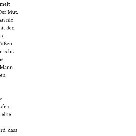
mmelt
Der Mut,
an nie
mit den
te
 Füßen
nrecht.
ne
b Mann
en.
e
pfen:
 eine
rd, dass