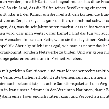
ren werden, ihre ID-Karte beschlagnahmt, so dass diese Fra
? So ein Land, das die Hälfte seiner Bevölkerung einsperrt -
unft. Klar ist: der Kampf um die Freiheit, den können die Ira
st von außen, ich sage das ganz deutlich, manchmal schwer z
ragen, das, was du seit Jahrzehnten machst: dass selbst wenn 
en wird, dass man weiter dafür kämpft. Und das tun wir auc
den Menschen in Iran zur Seite, wenn sie ihre legitimen Recht
politik. Aber eigentlich ist es egal, wie man es nennt: das ist 
vorankommt, sondern Netzwerke zu bilden. Und wir geben nic
nge geboren zu sein, um in Freiheit zu leben.
 mit gezielten Sanktionen, und zwar Menschenrechtssanktio
die Verantwortlichen erhöht. Heute (gemeinsam mit meinem
ier auch bekannt ist), das achte Sanktionspaket auf den Weg
n in Iran unsere Stimme in den Vereinten Nationen, damit 
O
dann eines Tages endlich nutzen kann und Verbrechen nich