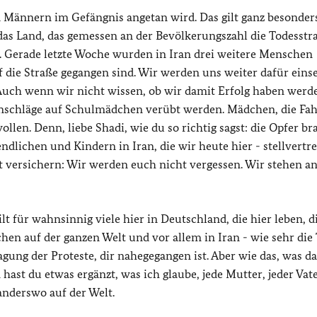
d Männern im Gefängnis angetan wird. Das gilt ganz besonders
t das Land, das gemessen an der Bevölkerungszahl die Todesstr
. Gerade letzte Woche wurden in Iran drei weitere Menschen
uf die Straße gegangen sind. Wir werden uns weiter dafür eins
. Auch wenn wir nicht wissen, ob wir damit Erfolg haben werd
nschläge auf Schulmädchen verübt werden. Mädchen, die Fa
llen. Denn, liebe Shadi, wie du so richtig sagst: die Opfer b
dlichen und Kindern in Iran, die wir heute hier - stellvertr
it versichern: Wir werden euch nicht vergessen. Wir stehen a
ilt für wahnsinnig viele hier in Deutschland, die hier leben, d
hen auf der ganzen Welt und vor allem in Iran - wie sehr die
gung der Proteste, dir nahegegangen ist. Aber wie das, was d
 hast du etwas ergänzt, was ich glaube, jede Mutter, jeder Vate
nderswo auf der Welt.