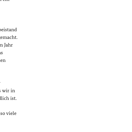
beistand
 gemacht.
m Jahr
as
hen
r
s wir in
ich ist.
so viele