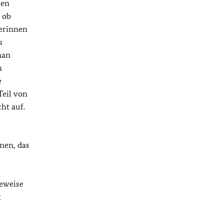
uen
 ob
nerinnen
u
man
h
e
Teil von
ht auf.
nen, das
Beweise
t