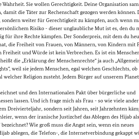
ie Wahrheit. Sie wollen Gerechtigkeit. Deine Organisation sa
, damit die Täter zur Rechenschaft gezogen werden können. 
, sondern weiter für Gerechtigkeit zu kämpfen, auch wenn m
persönlichem Risiko - dieser unglaubliche Mut ist es, den du 
tig für ihre Rechte kämpfen. Der Sonderpreis, mit dem du heu
 hat, die Freiheit von Frauen, von Männern, von Kindern mit
n Freiheit und Würde ist kein Verbrechen. Es ist ein Mensche
 heißt die „Erklärung der Menschenrechte“ ja auch „Allgemei
ghts“, weil sie jedem Menschen, egal welchen Geschlechts, o
egal welcher Religion zusteht. Jedem Bürger auf unserem Planet
zeichnet und den Internationalen Pakt über bürgerliche und
messen lassen. Und ich frage mich als Frau - so wie viele ander
em Dreivierteljahr, sondern seit Jahren, seit Jahrzehnten käm
eier, wenn der iranische Justizchef das Ablegen des Hijab als
“ bezeichnet? Wie groß muss die Angst sein, wenn ein neues
ijab ablegen, die Telefon-, die Internetverbindung gekappt wi