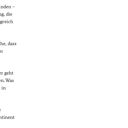
finden –
g, die
igreich
he, dass
zu
er geht
en. Was
 in
e
ntinent