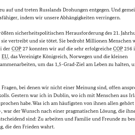
 neu auf und treten Russlands Drohungen entgegen. Und gem
fähiger, indem wir unsere Abhängigkeiten verringern.
ßten sicherheitspolitischen Herausforderung des 21. Jahrh
 sie vertreibt und sie tötet. Sie bedroht Millionen Menschen 
i der
COP
27 konnten wir auf die sehr erfolgreiche
COP
256 
e
EU
, das Vereinigte Königreich, Norwegen und die kleinen
sammenarbeiten, um das 1,5-Grad-Ziel am Leben zu halten, u
ch Fragen, bei denen wir nicht einer Meinung sind, offen anspr
olls. Gestern war ich in Dublin, wo ich mit Menschen aus Ir
rochen habe. Was ich am häufigsten von ihnen allen gehört
t –, war der Wunsch nach einer pragmatischen Lösung, die ihn
ntscheidend sind: Zu arbeiten und Familie und Freunde zu be
ng, die den Frieden wahrt.