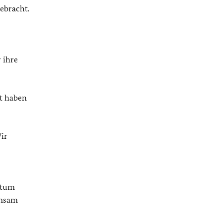
ebracht.
 ihre
t haben
ir
ntum
insam