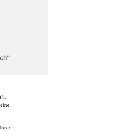
uch“
ft.
 eine
Ihrer