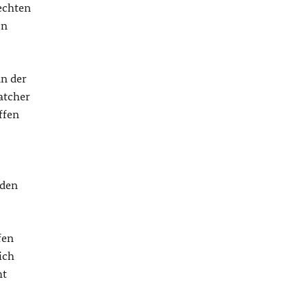
 echten
en
an der
atcher
ffen
nden
fen
ich
ht