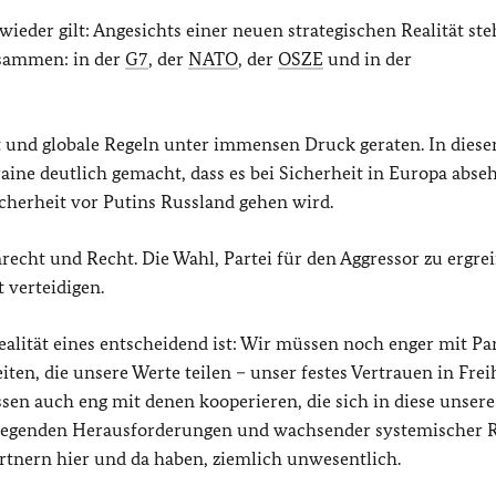
wieder gilt: Angesichts einer neuen strategischen Realität st
usammen: in der
G7
, der
NATO
, der
OSZE
und in der
it und globale Regeln unter immensen Druck geraten. In diese
raine deutlich gemacht, dass es bei Sicherheit in Europa abse
cherheit vor Putins Russland gehen wird.
recht und Recht. Die Wahl, Partei für den Aggressor zu ergre
t verteidigen.
Realität eines entscheidend ist: Wir müssen noch enger mit Pa
n, die unsere Werte teilen – unser festes Vertrauen in Freih
en auch eng mit denen kooperieren, die sich in diese unsere
liegenden Herausforderungen und wachsender systemischer R
artnern hier und da haben, ziemlich unwesentlich.