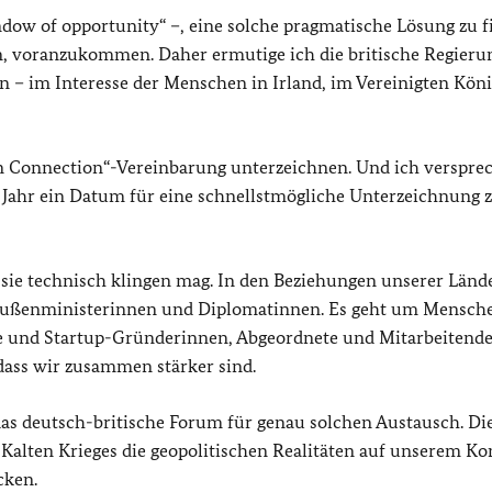
window of opportunity“ –, eine solche pragmatische Lösung zu 
en, voranzukommen. Daher ermutige ich die britische Regierun
n – im Interesse der Menschen in Irland, im Vereinigten Kön
n Connection“-Vereinbarung unterzeichnen. Und ich versprec
n Jahr ein Datum für eine schnellstmögliche Unterzeichnung 
sie technisch klingen mag. In den Beziehungen unserer Länd
Außenministerinnen und Diplomatinnen. Es geht um Mensch
nde und Startup-Gründerinnen, Abgeordnete und Mitarbeitende
dass wir zusammen stärker sind.
das deutsch-britische Forum für genau solchen Austausch. Di
 Kalten Krieges die geopolitischen Realitäten auf unserem Ko
cken.