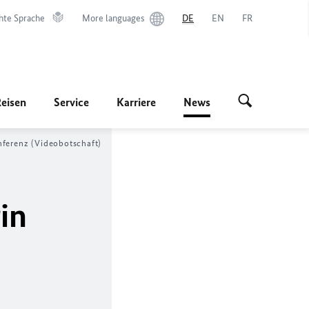
hte Sprache
More languages
DE
EN
FR
Reisen
Service
Karriere
News
ferenz (Videobotschaft)
in