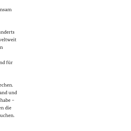
einsam
underts
weltweit
in
nd für
echen.
land und
 habe –
en die
suchen.