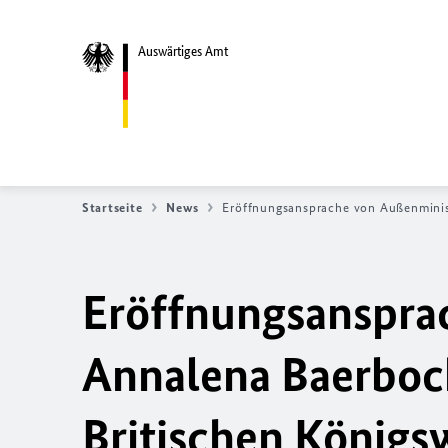
Auswärtiges Amt
Startseite
News
Eröffnungsansprache von Außenminist
Eröffnungsanspra
Annalena Baerbock
Britischen Königs