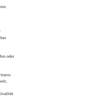
ehen
r
hbar
ifen oder
rtnern
eit,
ivalität