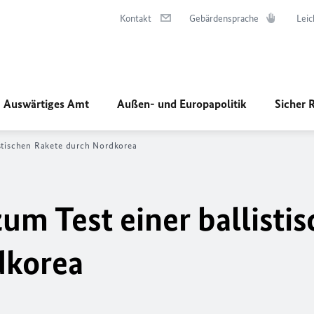
Kontakt
Gebärdensprache
Leic
Auswärtiges Amt
Außen- und Europapolitik
Sicher 
istischen Rakete durch Nordkorea
um Test einer ballisti
dkorea