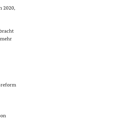
n 2020,
bracht
t mehr
gsreform
von