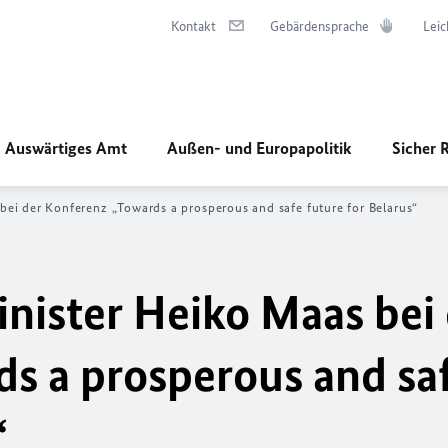
Kontakt
Gebärdensprache
Leic
Auswärtiges Amt
Außen- und Europapolitik
Sicher 
bei der Konferenz „
Towards a prosperous and safe future for Belarus
“
ister Heiko Maas bei 
s a prosperous and sa
“