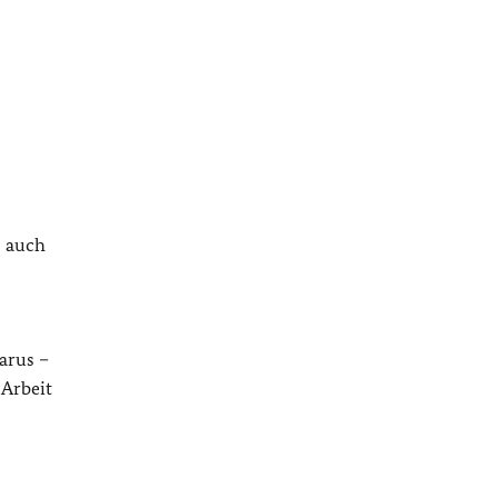
s
s auch
arus –
 Arbeit