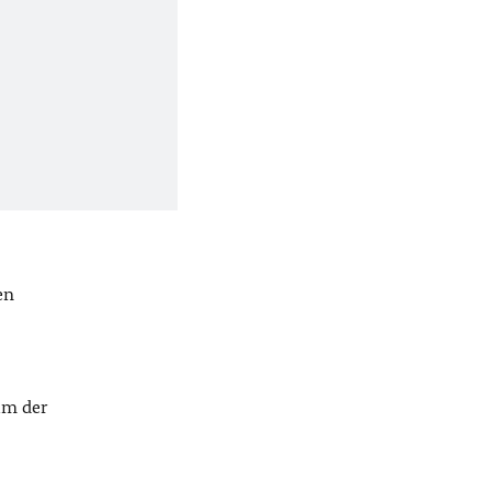
en
um der