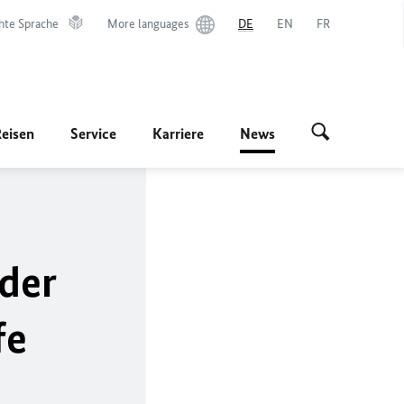
hte Sprache
More languages
DE
EN
FR
Reisen
Service
Karriere
News
der
fe