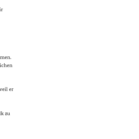
ir
rmen.
lichen
eil er
lk zu