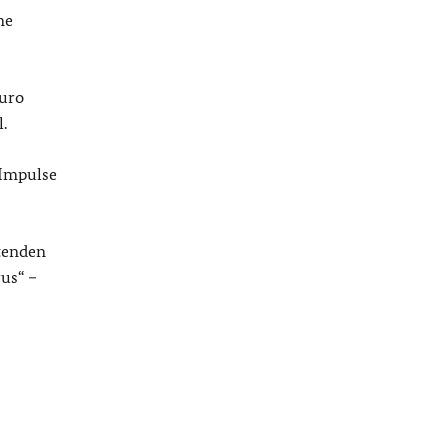
ne
Euro
.
 Impulse
utenden
rus
“ –