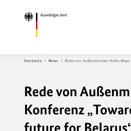
Auswärtiges Amt
Startseite
News
Rede von Außenminister Heiko Maas 
Rede von Außenmin
Konferenz „
Toward
future for Belarus