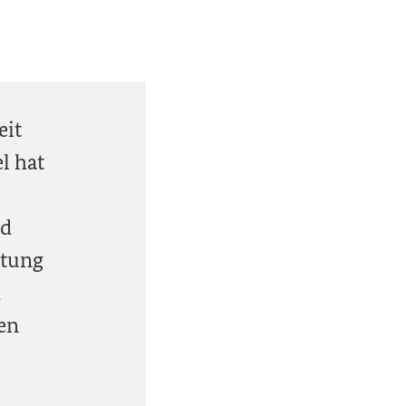
eit
l hat
nd
htung
d
sen