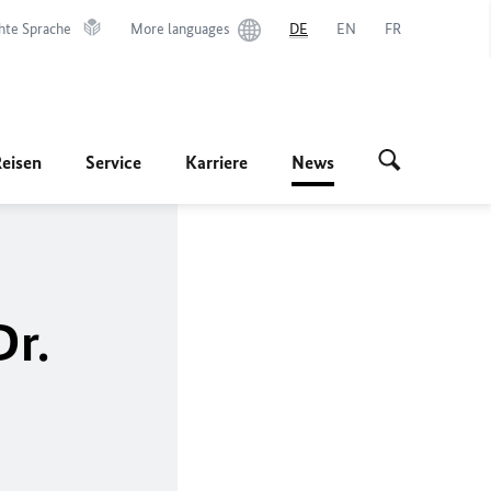
hte Sprache
More languages
DE
EN
FR
Reisen
Service
Karriere
News
Dr.