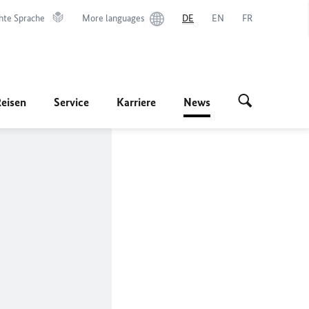
hte Sprache
More languages
DE
EN
FR
Reisen
Service
Karriere
News