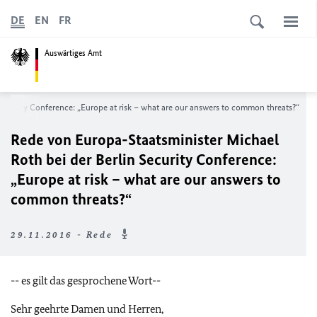
DE
EN
FR
Auswärtiges Amt
 Security Conference
: „
Europe at risk – what are our answers to common threats?
“
Rede von Europa-Staatsminister Michael
Roth bei der
Berlin Security Conference
:
„
Europe at risk – what are our answers to
common threats?
“
29.11.2016 - Rede
-- es gilt das gesprochene Wort--
Sehr geehrte Damen und Herren,