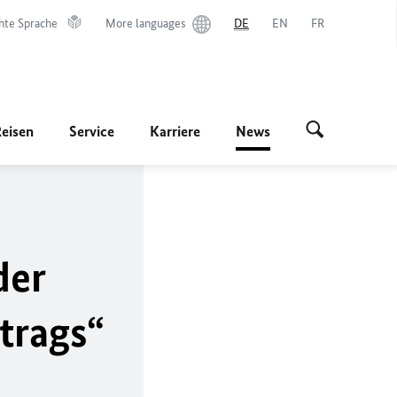
hte Sprache
More languages
DE
EN
FR
Reisen
Service
Karriere
News
der
trags“