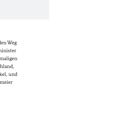
 den Weg
inister
amaligen
hland,
kel, und
nmeier