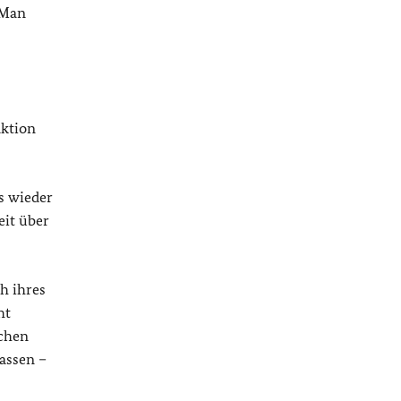
 Man
aktion
s wieder
eit über
ch ihres
ht
ichen
assen –