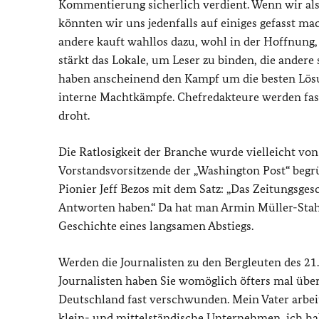
Kommentierung sicherlich verdient. Wenn wir al
könnten wir uns jedenfalls auf einiges gefasst mac
andere kauft wahllos dazu, wohl in der Hoffnung,
stärkt das Lokale, um Leser zu binden, die andere
haben anscheinend den Kampf um die besten Lösu
interne Machtkämpfe. Chefredakteure werden fast 
droht.
Die Ratlosigkeit der Branche wurde vielleicht vo
Vorstandsvorsitzende der „Washington Post“ begr
Pionier Jeff Bezos mit dem Satz: „Das Zeitungsges
Antworten haben.“ Da hat man Armin Müller-Stah
Geschichte eines langsamen Abstiegs.
Werden die Journalisten zu den Bergleuten des 21.
Journalisten haben Sie womöglich öfters mal über
Deutschland fast verschwunden. Mein Vater arbeite
klein- und mittelständische Unternehmen, ich habe