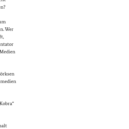
en?
 um
en. Wer
t,
entator
 Medien
Pörksen
tsmedien
„Kobra“
halt