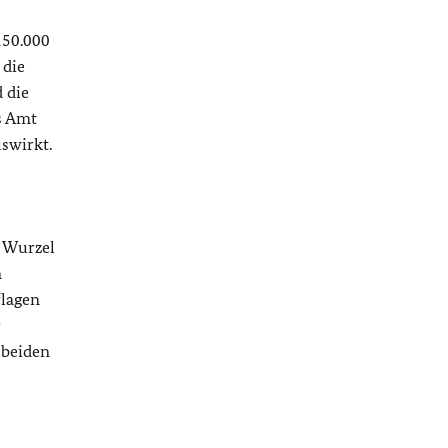
150.000
 die
 die
s Amt
swirkt.
r Wurzel
n
flagen
r
 beiden