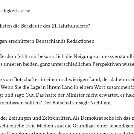
rdigkeitskrise
isten die Bergleute des 21. Jahrhunderts?
ngen erschüttern Deutschlands Redaktionen
Außerdem fehlt mir bekanntlich die Neigung zur missverständl
us unseren beiden, ganz unterschiedlichen Perspektiven wisse
e vom Botschafter in einem schwierigen Land, der daheim s
agt: Wenn Sie die Lage in Ihrem Land in einem Wort zusammenf
t und sagt: Gut. Das hatte der Minister nicht erwartet, er hak
enfassen sollten? Der Botschafter sagt: Nicht gut.
 der Zeitungen und Zeitschriften. Als Demokrat sehe ich das 
rschiedliche freie Medien sind die Grundlage einer lebendigen
ne Demokratie brauchen, denn nur dann können Journaliste