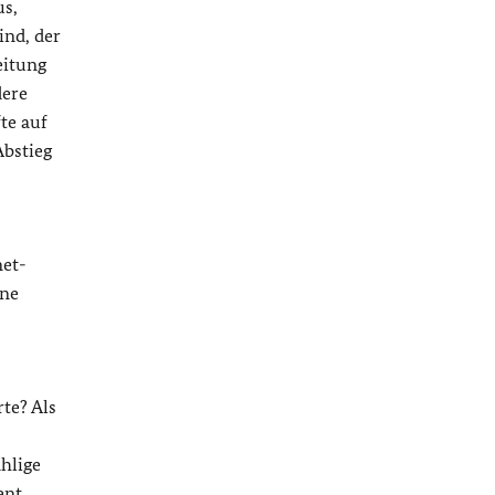
us,
ind, der
eitung
dere
te auf
Abstieg
net-
ine
te? Als
hlige
ent