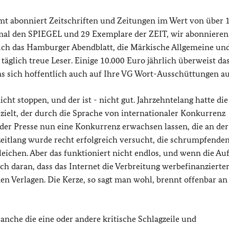
Amt abonniert Zeitschriften und Zeitungen im Wert von über 
 mal den SPIEGEL und 29 Exemplare der ZEIT, wir abonnieren
uch das Hamburger Abendblatt, die Märkische Allgemeine und
glich treue Leser. Einige 10.000 Euro jährlich überweist da
was sich hoffentlich auch auf Ihre VG Wort-Ausschüttungen au
t stoppen, und der ist - nicht gut. Jahrzehntelang hatte die
ielt, der durch die Sprache von internationaler Konkurrenz
t der Presse nun eine Konkurrenz erwachsen lassen, die an de
zeitlang wurde recht erfolgreich versucht, die schrumpfende
chen. Aber das funktioniert nicht endlos, und wenn die Au
h daran, dass das Internet die Verbreitung werbefinanzierte
en Verlagen. Die Kerze, so sagt man wohl, brennt offenbar an
nche die eine oder andere kritische Schlagzeile und