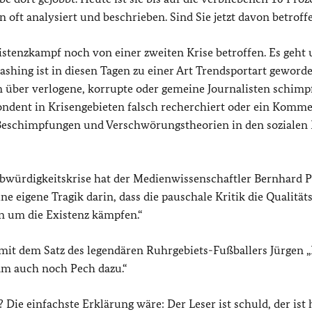
oft analysiert und beschrieben. Sind Sie jetzt davon betroff
istenzkampf noch von einer zweiten Krise betroffen. Es geht
ashing ist in diesen Tagen zu einer Art Trendsportart geword
 über verlogene, korrupte oder gemeine Journalisten schimpf
ondent in Krisengebieten falsch recherchiert oder ein Komm
f Beschimpfungen und Verschwörungstheorien in den sozialen
würdigkeitskrise hat der Medienwissenschaftler Bernhard 
ine eigene Tragik darin, dass die pauschale Kritik die Qualitä
n um die Existenz kämpfen.“
mit dem Satz des legendären Ruhrgebiets-Fußballers Jürgen 
am auch noch Pech dazu.“
Die einfachste Erklärung wäre: Der Leser ist schuld, der ist 