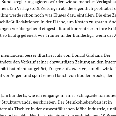
s Bundesregierung agieren würden wie so manches Verlagsha
hen. Ein Verlag stößt Zeitungen ab, die eigentlich profitabel s
 ihm werde schon noch was Kluges dazu einfallen. Die eine Z
 schließt Redaktionen in der Fläche, um Kosten zu sparen. An
ngen vorübergehend eingestellt und konzentrieren ihre Kräf
so häufig gefeuert wie Trainer in der Bundesliga, wenn der 
n niemandem besser illustriert als von Donald Graham. Der
ündete den Verkauf seiner ehrwürdigen Zeitung an den Inter
chäft hat nicht aufgehört, Fragen aufzuwerfen, auf die wir ke
l vor Augen und spürt einen Hauch von Buddenbrooks, der
 Jahrhunderts, wie ich eingangs in einer Schlagzeile formulier
 Strukturwandel geschrieben. Der Steinkohlebergbau ist in
te als Tischler in der ostwestfälischen Möbelindustrie, unzä
 dort gejobbt. Heute ist sie bis auf die verbliebenen 10 Proz