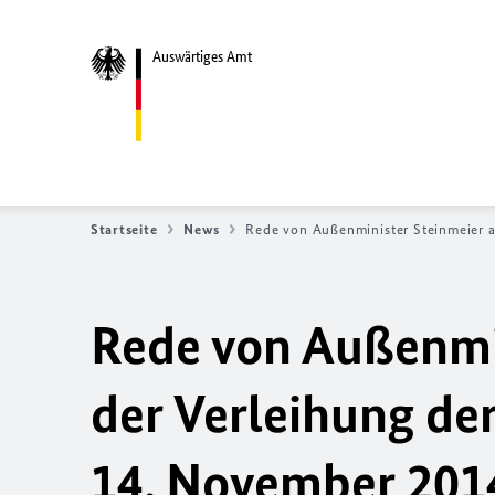
Auswärtiges Amt
Startseite
News
Rede von Außenminister Steinmeier a
Rede von Außenmin
der Verleihung de
14. November 201