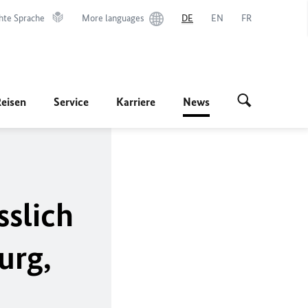
hte Sprache
More languages
DE
EN
FR
Reisen
Service
Karriere
News
4
sslich
urg,