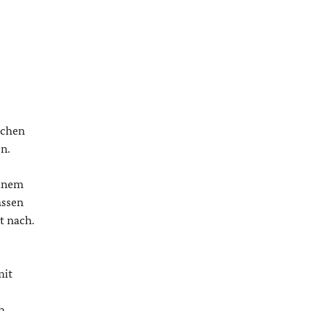
ichen
n.
einem
assen
t nach.
mit
n