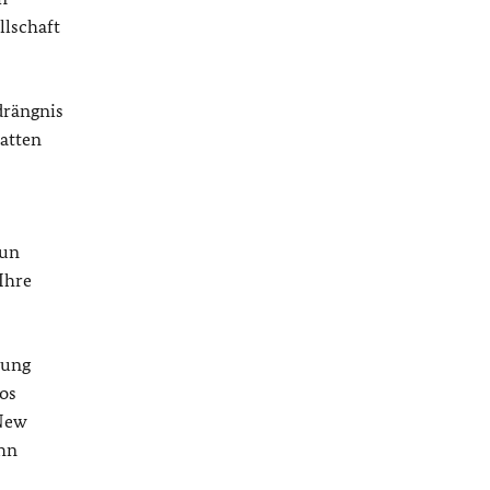
llschaft
drängnis
atten
Nun
Ihre
tung
os
 New
ehn