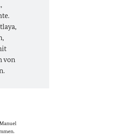
,
te.
tlaya,
n,
it
n von
n.
n Manuel
sammen.