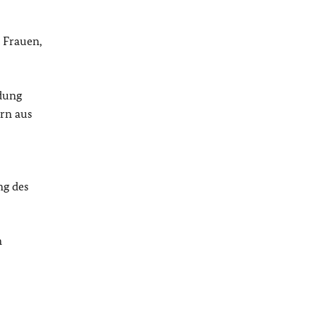
 Frauen,
dung
ern aus
ng des
n