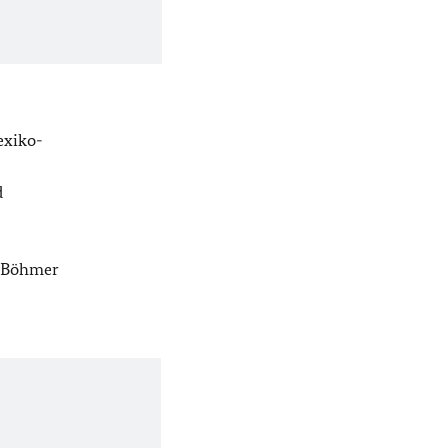
exiko-
d
n Böhmer