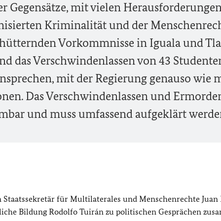
er Gegensätze, mit vielen Herausforderungen
nisierten Kriminalität und der Menschenrech
chütternden Vorkommnisse in Iguala und Tla
nd das Verschwindenlassen von 43 Studente
nsprechen, mit der Regierung genauso wie m
ionen. Das Verschwindenlassen und Ermorde
hmbar und muss umfassend aufgeklärt werde
m Staatssekretär für Multilaterales und Menschenrechte Jua
liche Bildung Rodolfo Tuirán zu politischen Gesprächen zu