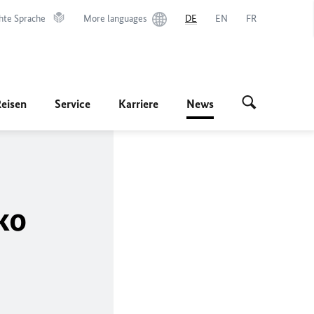
hte Sprache
More languages
DE
EN
FR
Reisen
Service
Karriere
News
ko