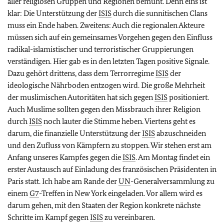
aller religiösen Gruppen und Regionen bemüht. Denn eins ist
klar: Die Unterstützung der
ISIS
durch die sunnitischen Clans
muss ein Ende haben. Zweitens: Auch die regionalen Akteure
müssen sich auf ein gemeinsames Vorgehen gegen den Einfluss
radikal-islamistischer und terroristischer Gruppierungen
verständigen. Hier gab es in den letzten Tagen positive Signale.
Dazu gehört drittens, dass dem Terrorregime
ISIS
der
ideologische Nährboden entzogen wird. Die große Mehrheit
der muslimischen Autoritäten hat sich gegen
ISIS
positioniert.
Auch Muslime sollten gegen den Missbrauch ihrer Religion
durch
ISIS
noch lauter die Stimme heben. Viertens geht es
darum, die finanzielle Unterstützung der
ISIS
abzuschneiden
und den Zufluss von Kämpfern zu stoppen. Wir stehen erst am
Anfang unseres Kampfes gegen die
ISIS
. Am Montag findet ein
erster Austausch auf Einladung des französischen Präsidenten in
Paris statt. Ich habe am Rande der
UN
-Generalversammlung zu
einem
G7
-Treffen in New York eingeladen. Vor allem wird es
darum gehen, mit den Staaten der Region konkrete nächste
Schritte im Kampf gegen
ISIS
zu vereinbaren.