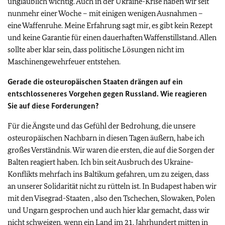
unglaublich wichtig. Auch in der Ukraine-Krise haben wir seit
nunmehr einer Woche – mit einigen wenigen Ausnahmen –
eine Waffenruhe. Meine Erfahrung sagt mir, es gibt kein Rezept
und keine Garantie für einen dauerhaften Waffenstillstand. Allen
sollte aber klar sein, dass politische Lösungen nicht im
Maschinengewehrfeuer entstehen.
Gerade die osteuropäischen Staaten drängen auf ein
entschlosseneres Vorgehen gegen Russland. Wie reagieren
Sie auf diese Forderungen?
Für die Ängste und das Gefühl der Bedrohung, die unsere
osteuropäischen Nachbarn in diesen Tagen äußern, habe ich
großes Verständnis. Wir waren die ersten, die auf die Sorgen der
Balten reagiert haben. Ich bin seit Ausbruch des Ukraine-
Konflikts mehrfach ins Baltikum gefahren, um zu zeigen, dass
an unserer Solidarität nicht zu rütteln ist. In Budapest haben wir
mit den Visegrad-Staaten , also den Tschechen, Slowaken, Polen
und Ungarn gesprochen und auch hier klar gemacht, dass wir
nicht schweigen, wenn ein Land im 21. Jahrhundert mitten in