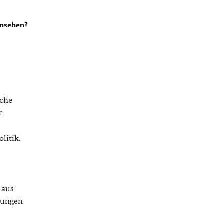
rnsehen?
sche
r
litik.
 aus
ösungen