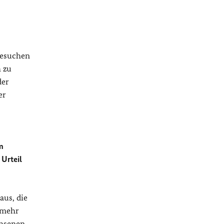
 Besuchen
h zu
der
er
m
Urteil
aus, die
 mehr
chsenen