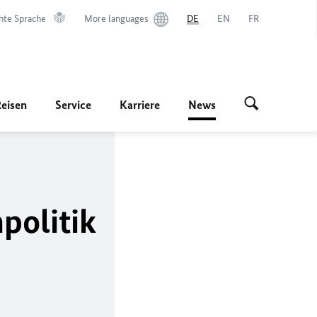
hte Sprache
More languages
DE
EN
FR
Reisen
Service
Karriere
News
politik