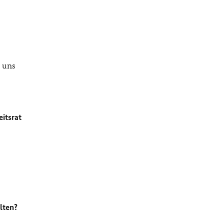
i uns
eitsrat
lten?