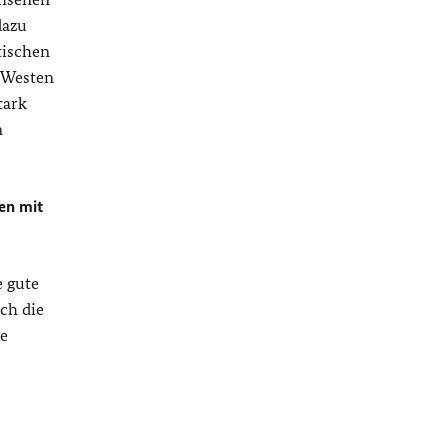
dazu
tischen
d Westen
tark
n
en mit
e gute
ch die
ie