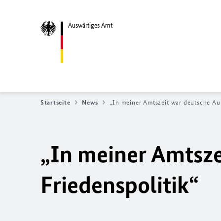
Auswärtiges Amt
Startseite
News
„In meiner Amtszeit war deutsche Auß
„In meiner Amtsze
Friedenspolitik“