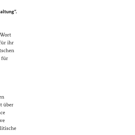
altung“.
s Wort
ür ihr
utschen
 für
en
t über
nce
ive
litische