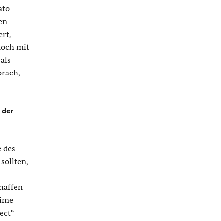
ato
gen
ert,
noch mit
als
brach,
 der
e des
sollten,
chaffen
gime
ect“