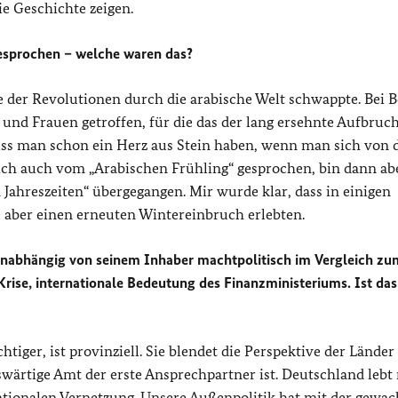
ie Geschichte zeigen.
gesprochen – welche waren das?
lle der Revolutionen durch die arabische Welt schwappte. Bei
 und Frauen getroffen, für die das der lang ersehnte Aufbruc
ss man schon ein Herz aus Stein haben, wenn man sich von 
 ich auch vom „Arabischen Frühling“ gesprochen, bin dann ab
 Jahreszeiten“ übergegangen. Mir wurde klar, dass in einigen
e aber einen erneuten Wintereinbruch erlebten.
 unabhängig von seinem Inhaber machtpolitisch im Vergleich zu
ise, internationale Bedeutung des Finanzministeriums. Ist das 
ger, ist provinziell. Sie blendet die Perspektive der Länder 
wärtige Amt der erste Ansprechpartner ist. Deutschland lebt
nationalen Vernetzung. Unsere Außenpolitik hat mit der gewa