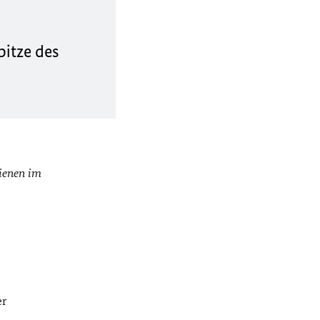
pitze des
hienen im
er