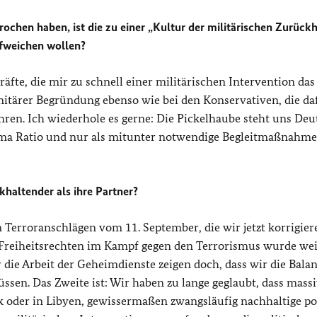
ochen haben, ist die zu einer „Kultur der militärischen Zurückh
ufweichen wollen?
Kräfte, die mir zu schnell einer militärischen Intervention da
tärer Begründung ebenso wie bei den Konservativen, die daf
ühren. Ich wiederhole es gerne: Die Pickelhaube steht uns De
Ultima Ratio und nur als mitunter notwendige Begleitmaßnahme
khaltender als ihre Partner?
 Terroranschlägen vom 11. September, die wir jetzt korrigier
Freiheitsrechten im Kampf gegen den Terrorismus wurde wei
 die Arbeit der Geheimdienste zeigen doch, dass wir die Bala
ssen. Das Zweite ist: Wir haben zu lange geglaubt, dass mass
ak oder in Libyen, gewissermaßen zwangsläufig nachhaltige po