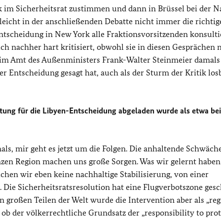
rk im Sicherheitsrat zustimmen und dann in Brüssel bei der N
leicht in der anschließenden Debatte nicht immer die richti
ntscheidung in New York alle Fraktionsvorsitzenden konsulti
h nachher hart kritisiert, obwohl sie in diesen Gesprächen 
 im Amt des Außenministers Frank-Walter Steinmeier damals 
r Entscheidung gesagt hat, auch als der Sturm der Kritik los
rtung für die Libyen-Entscheidung abgeladen wurde als etwa bei
als, mir geht es jetzt um die Folgen. Die anhaltende Schwäch
anzen Region machen uns große Sorgen. Was wir gelernt haben 
ichen wir eben keine nachhaltige Stabilisierung, von einer
. Die Sicherheitsratsresolution hat eine Flugverbotszone ges
 großen Teilen der Welt wurde die Intervention aber als „
re
b der völkerrechtliche Grundsatz der „responsibility to prot