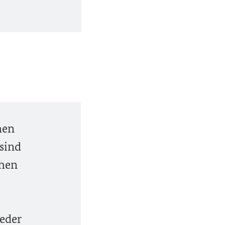
hen
 sind
chen
jeder