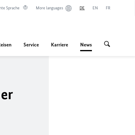
hte Sprache
More languages
DE
EN
FR
Reisen
Service
Karriere
News
der