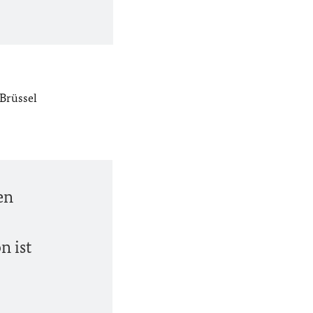
Brüssel
en
n ist