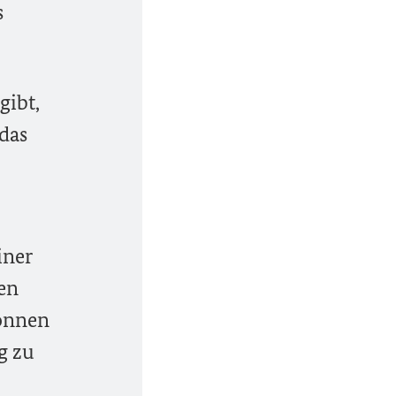
s
gibt,
das
iner
en
können
g zu