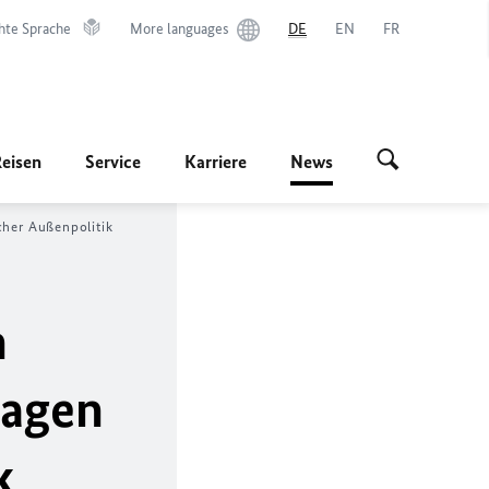
hte Sprache
More languages
DE
EN
FR
Reisen
Service
Karriere
News
cher Außenpolitik
n
ragen
k