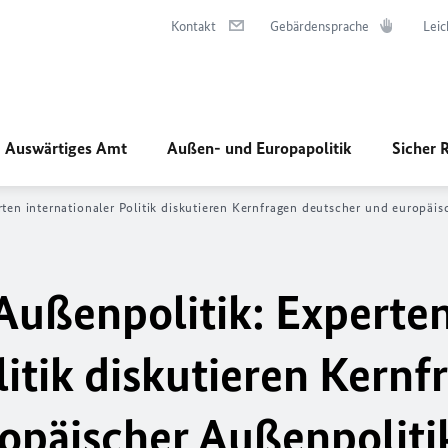
Kontakt
Gebärdensprache
Leic
Auswärtiges Amt
Außen- und Europapolitik
Sicher 
rten internationaler Politik diskutieren Kernfragen deutscher und europäis
 Außenpolitik: Experte
litik diskutieren Kernf
opäischer Außenpoliti