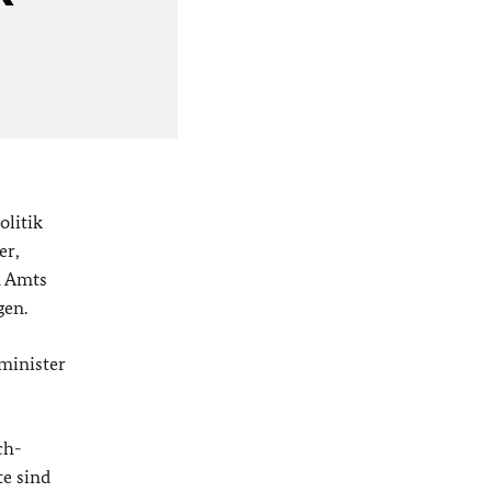
olitik
er,
n Amts
gen.
minister
ch-
te sind