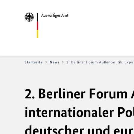
Auswärtiges Amt
Startseite
News
2. Berliner Forum Außenpolitik: Expe
2. Berliner Forum
internationaler Po
deutscher und eur