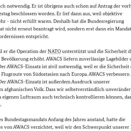
sch notwendig. Er ist übrigens auch schon auf Antrag der vor
ag beschlossen worden. Er lief dann aus, weil objektive
hr - nicht erfüllt waren. Deshalb hat die Bundesregierung
at nicht erneut beantragt wird, sondern erst dann ein Manda
ordernissen entspricht.
l er die Operation der
NATO
unterstützt und die Sicherheit d
 Bevölkerung erhöht. AWACS liefern zuverlässige Lagebilder
er AWACS-Einsatz ist zivil notwendig, weil er die Sicherheit 
der Flugroute von Südostasien nach Europa. AWACS verbessern 
. Der AWACS-Einsatz ist außerdem Ausdruck unserer
em afghanischen Volk. Dass wir selbstverständlich unveränder
den eigenen Luftraum auch technisch kontrollieren können, da
.
s Bundestagsmandats Anfang des Jahres anstand, hatte die
es von AWACS verzichtet, weil wir den Schwerpunkt unserer 