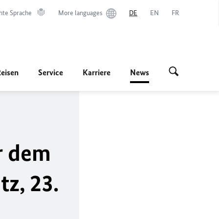
hte Sprache
More languages
DE
EN
FR
Reisen
Service
Karriere
News
r dem
z, 23.