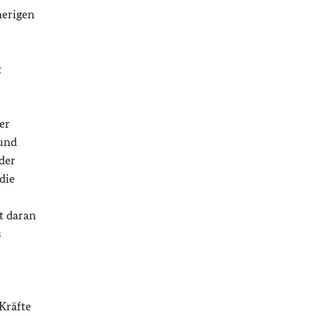
herigen
t
er
 und
der
die
t daran
s
Kräfte