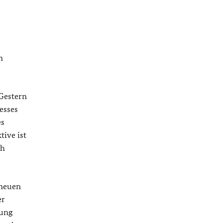
n
 Gestern
esses
es
tive ist
ch
 neuen
er
dung