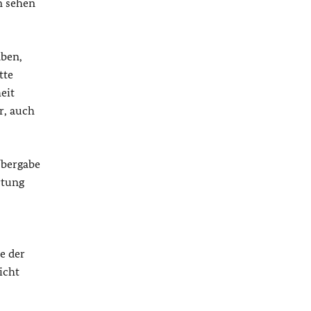
n sehen
aben,
tte
eit
r, auch
Übergabe
rtung
e der
icht