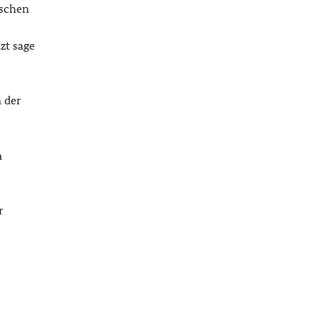
ischen
zt sage
n der
m
r