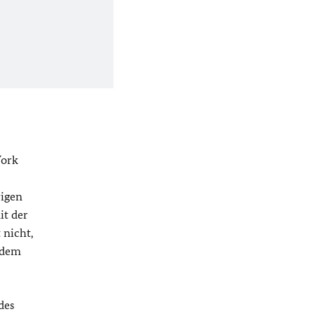
York
rigen
it der
 nicht,
s dem
des