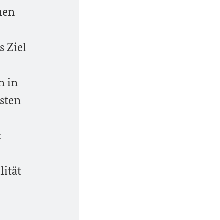
hen
s Ziel
n in
isten
t
lität