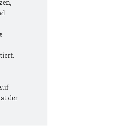
zen,
nd
e
iert.
Auf
at der