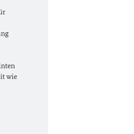
ür
ung
einten
it wie